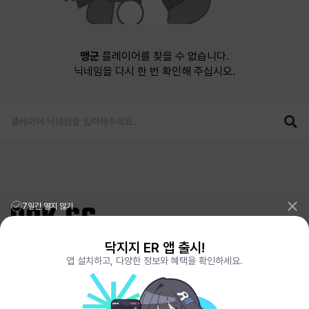
맹군
플레이어를 찾을 수 없습니다.
닉네임을 다시 한 번 확인해 주십시오.
7일간 열지 않기
닥지지 ER 앱 출시!
리그오브레전드 전적검색 포로지지
PORO.GG
앱 설치하고, 다양한 정보와 혜택을 확인하세요.
전략적팀전투 TFT 전적검색 롤체지지
LOLCHESS.GG
메이플스토리 종합통계
MAPLE.GG
발로란트 전적검색
VALORANT.DAK.GG
배틀그라운드 전적검색
PUBG.DAK.GG