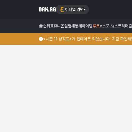
이터널 리턴
순위표
유니온
실험체
통계
아이템
루트
e스포츠/스트리머
즐
<시즌 11 성적표>가 업데이트 되었습니다. 지금 확인해보