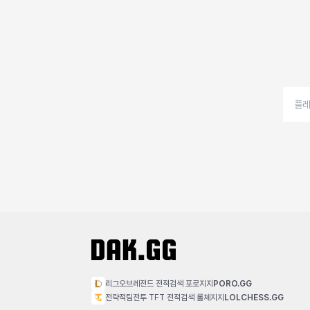
리그오브레전드 전적검색 포로지지
PORO.GG
전략적팀전투 TFT 전적검색 롤체지지
LOLCHESS.GG