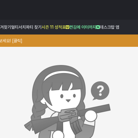
겨찾기
멀티서치
파티 찾기
시즌 11 성적표
켠김에 이터까지
데스크탑 앱
세요! [클릭]