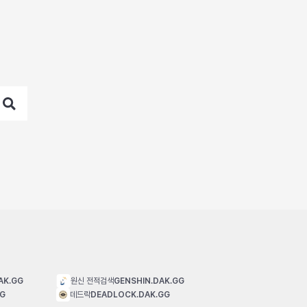
AK.GG
원신 전적검색
GENSHIN.DAK.GG
GG
데드락
DEADLOCK.DAK.GG