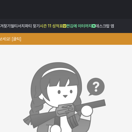
겨찾기
멀티서치
파티 찾기
시즌 11 성적표
켠김에 이터까지
데스크탑 앱
세요! [클릭]