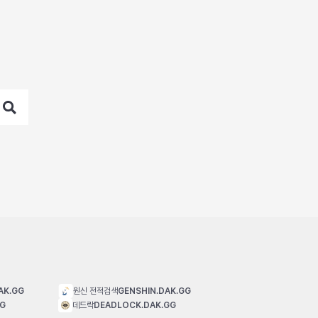
AK.GG
원신 전적검색
GENSHIN.DAK.GG
GG
데드락
DEADLOCK.DAK.GG