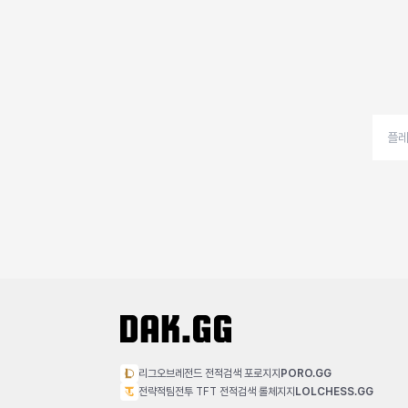
리그오브레전드 전적검색 포로지지
PORO.GG
전략적팀전투 TFT 전적검색 롤체지지
LOLCHESS.GG