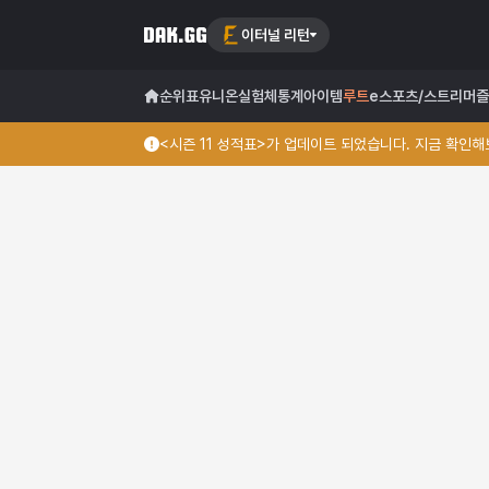
이터널 리턴
순위표
유니온
실험체
통계
아이템
루트
e스포츠/스트리머
즐
<시즌 11 성적표>가 업데이트 되었습니다. 지금 확인해보