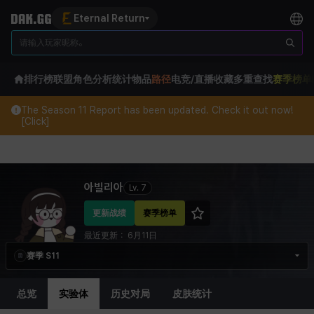
Eternal Return
排行榜
联盟
角色分析
统计
物品
路径
电竞/直播
收藏
多重查找
赛季榜单
The Season 11 Report has been updated. Check it out now!
[Click]
Eternal Return Profile for 아빌리아
아빌리아
Lv.
7
更新战绩
赛季榜单
最近更新：
6月11日
赛季 S11
总览
实验体
历史对局
皮肤统计