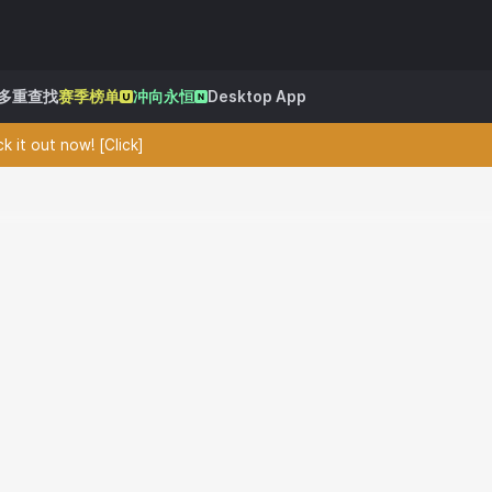
多重查找
赛季榜单
冲向永恒
Desktop App
 it out now! [Click]