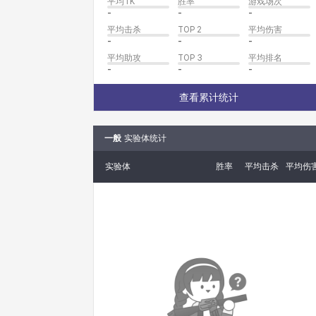
平均TK
胜率
游戏场次
-
-
-
平均击杀
TOP 2
平均伤害
-
-
-
平均助攻
TOP 3
平均排名
-
-
-
查看累计统计
一般
实验体统计
实验体
胜率
平均击杀
平均伤