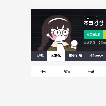
Eternal Return Profile for 초코강정
Lv.
395
초코강정
更新战绩
最近更新：
5天前
总览
实验体
历史对局
皮肤统计
排位
孤狼
一般