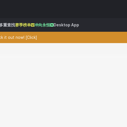
多重查找
赛季榜单
冲向永恒
Desktop App
 it out now! [Click]