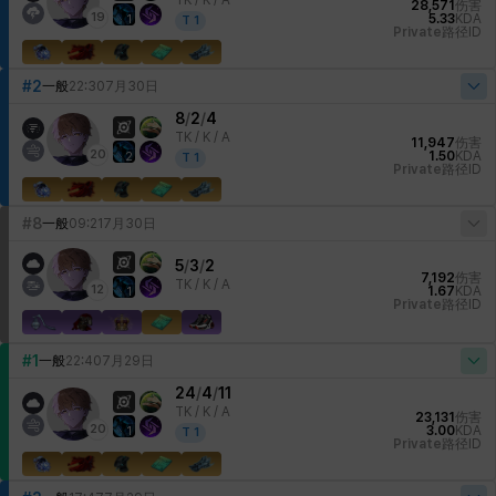
TK /
K / A
28,571
伤害
19
5.33
KDA
1
T
1
Private
路径ID
#2
一般
22:30
7月30日
8
/
2
/
4
TK /
K / A
11,947
伤害
20
1.50
KDA
2
T
1
Private
路径ID
#8
一般
09:21
7月30日
5
/
3
/
2
7,192
伤害
TK /
K / A
12
1.67
KDA
1
Private
路径ID
#1
一般
22:40
7月29日
24
/
4
/
11
TK /
K / A
23,131
伤害
20
3.00
KDA
1
T
1
Private
路径ID