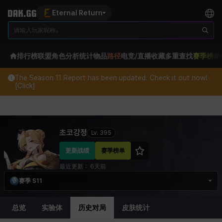
Eternal Return
排行榜
联盟
角色分析
统计
物品
路径
电竞/直播
收藏
多重查找
赛季榜单
The Season 11 Report has been updated. Check it out now!
[Click]
Eternal Return Profile for 초코강정
초코강정
Lv.
395
更新战绩
赛季榜单
最近更新：
6天前
赛季 S11
总览
实验体
历史对局
皮肤统计