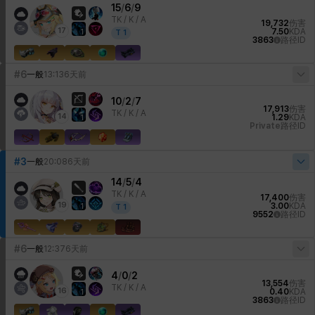
15
/
6
/
9
TK /
K / A
19,732
伤害
17
7.50
KDA
1
T
1
3863
路径ID
#6
一般
13:13
6天前
10
/
2
/
7
17,913
伤害
TK /
K / A
14
1.29
KDA
1
Private
路径ID
#3
一般
20:08
6天前
14
/
5
/
4
TK /
K / A
17,400
伤害
19
3.00
KDA
1
T
1
9552
路径ID
#6
一般
12:37
6天前
4
/
0
/
2
13,554
伤害
TK /
K / A
16
0.40
KDA
1
3863
路径ID