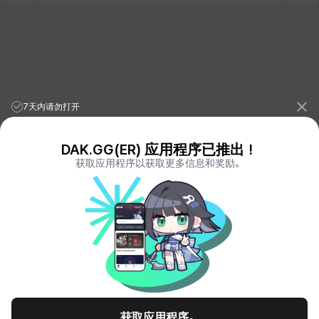
7天内请勿打开
DAK.GG(ER) 应用程序已推出！
获取应用程序以获取更多信息和奖励。
League of Legends Stats
PORO.GG
Teamfight Tactics Stats
LOLCHESS.GG
Valorant Stats
VALORANT.DAK.GG
PUBG Stats
PUBG.DAK.GG
Eternal Return Stats
ER.DAK.GG
Genshin Impact Stats
GENSHIN.DAK.GG
Deadlock
DEADLOCK.DAK.GG
Terms of Service
Privacy Notice
获取应用程序。