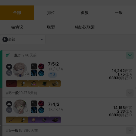
全部
排位
孤狼
一般
钴协议
联盟
钴协议联盟
全部
#1
一般
21:24
6天前
7
/
5
/
2
TK /
K / A
14,242
伤害
20
1.75
KDA
2
T
2
9383
路径ID
#6
一般
10:17
6天前
7
/
4
/
3
14,158
伤害
TK /
K / A
13
2.33
KDA
1
9383
路径ID
#5
一般
15:38
6天前