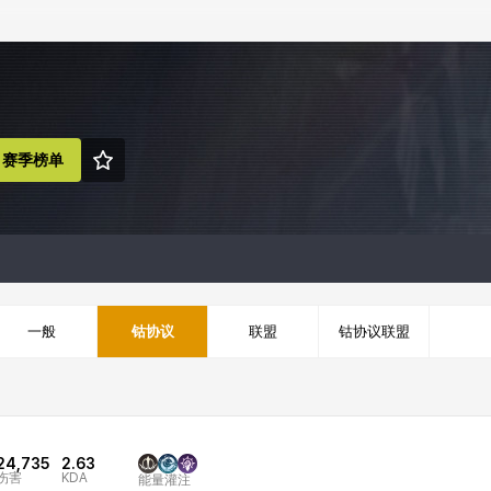
赛季榜单
一般
钴协议
联盟
钴协议联盟
24,735
2.63
伤害
KDA
能量灌注