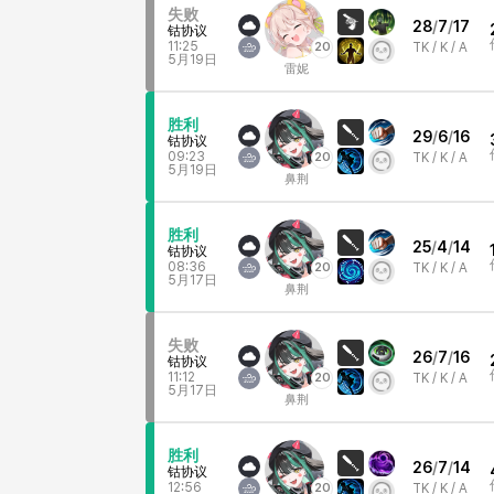
失败
28
/
7
/
17
钴协议
11:25
20
TK /
K / A
5月19日
雷妮
胜利
29
/
6
/
16
钴协议
09:23
20
TK /
K / A
5月19日
鼻荆
胜利
25
/
4
/
14
钴协议
08:36
20
TK /
K / A
5月17日
鼻荆
失败
26
/
7
/
16
钴协议
11:12
20
TK /
K / A
5月17日
鼻荆
胜利
26
/
7
/
14
钴协议
12:56
20
TK /
K / A