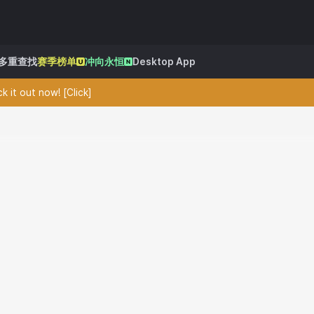
多重查找
赛季榜单
冲向永恒
Desktop App
 it out now! [Click]