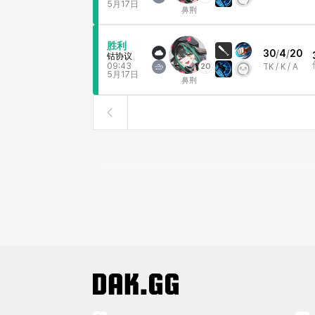
5月17日
鼻荆
胜利
30
/
4
/
20
钴协议
09:43
20
TK /
K / A
5月17日
鼻荆