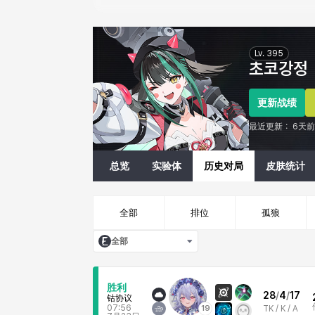
Eternal Return Profile for 초코강정
Lv.
395
초코강정
更新战绩
最近更新：
6天前
总览
实验体
历史对局
皮肤统计
全部
排位
孤狼
全部
胜利
28
/
4
/
17
钴协议
07:56
19
TK /
K / A