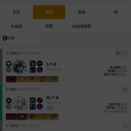
全部
排位
孤狼
一般
鈷協議
聯盟
鈷協議聯盟
全部
#4
排位
16:11
7月26日
5
/
1
/
4
9,968
傷害
TK /
K / A
18
7642
32
RP
1
18712
路徑ID
#1
排位
23:04
7月23日
15
/
7
/
6
TK /
K / A
28,913
傷害
20
7674
158
RP
2
T
1
Private
路徑ID
#7
排位
11:06
7月23日