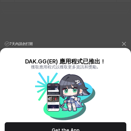
7天內請勿打開
DAK.GG(ER) 應用程式已推出！
獲取應用程式以獲取更多資訊和獎勵。
League of Legends Stats
PORO.GG
Teamfight Tactics Stats
LOLCHESS.GG
Valorant Stats
VALORANT.DAK.GG
PUBG Stats
PUBG.DAK.GG
Eternal Return Stats
ER.DAK.GG
Genshin Impact Stats
GENSHIN.DAK.GG
Deadlock
DEADLOCK.DAK.GG
Terms of Service
Privacy Notice
Get the App