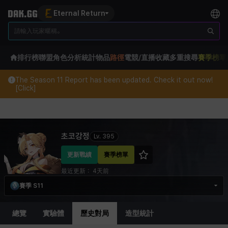
Eternal Return
排行榜
聯盟
角色分析
統計
物品
路徑
電競/直播
收藏
多重搜尋
賽季榜單
The Season 11 Report has been updated. Check it out now!
[Click]
Eternal Return Profile for 초코강정
초코강정
Lv.
395
更新戰績
賽季榜單
最近更新：
4天前
賽季 S11
總覽
實驗體
歷史對局
造型統計