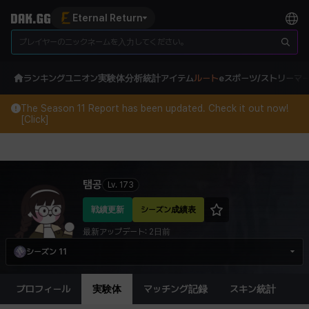
Eternal Return
ランキング
ユニオン
実験体分析
統計
アイテム
ルート
eスポーツ/ストリーマ
The Season 11 Report has been updated. Check it out now!
[Click]
Eternal Return Profile for 탬공
탬공
Lv.
173
戦績更新
シーズン成績表
最新アップデート:
2日前
シーズン 11
プロフィール
実験体
マッチング記録
スキン統計