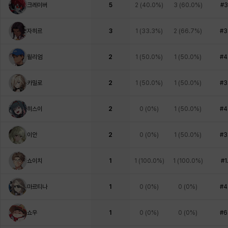
크레이버
5
2
(
40.0%
)
3
(
60.0%
)
#3
자히르
3
1
(
33.3%
)
2
(
66.7%
)
#3
윌리엄
2
1
(
50.0%
)
1
(
50.0%
)
#4
카밀로
2
1
(
50.0%
)
1
(
50.0%
)
#3
히스이
2
0
(
0%
)
1
(
50.0%
)
#4
이안
2
0
(
0%
)
1
(
50.0%
)
#3
쇼이치
1
1
(
100.0%
)
1
(
100.0%
)
#1
마르티나
1
0
(
0%
)
0
(
0%
)
#4
쇼우
1
0
(
0%
)
0
(
0%
)
#6