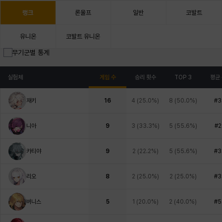
랭크
론울프
일반
코발트
유니온
코발트 유니온
무기군별 통계
실험체
게임 수
승리 횟수
TOP 3
평균
재키
16
4
(
25.0%
)
8
(
50.0%
)
#3
니아
9
3
(
33.3%
)
5
(
55.6%
)
#2
카티야
9
2
(
22.2%
)
5
(
55.6%
)
#3
리오
8
2
(
25.0%
)
2
(
25.0%
)
#3
버니스
5
1
(
20.0%
)
2
(
40.0%
)
#5