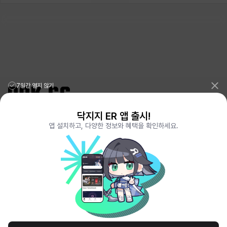
7일간 열지 않기
닥지지 ER 앱 출시!
리그오브레전드 전적검색 포로지지
PORO.GG
앱 설치하고, 다양한 정보와 혜택을 확인하세요.
전략적팀전투 TFT 전적검색 롤체지지
LOLCHESS.GG
메이플스토리 종합통계
MAPLE.GG
발로란트 전적검색
VALORANT.DAK.GG
배틀그라운드 전적검색
PUBG.DAK.GG
이터널 리턴 전적검색
ER.DAK.GG
원신 전적검색
GENSHIN.DAK.GG
데드락
DEADLOCK.DAK.GG
서비스 이용 약관
개인정보 취급방침
제휴 문의
고객센터
채용