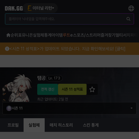
이터널 리턴
순위표
유니온
실험체
통계
아이템
루트
e스포츠/스트리머
즐겨찾기
멀티서치
파티
<시즌 11 성적표>가 업데이트 되었습니다. 지금 확인해보세요! [클릭]
탬공 이터널 리턴 프로필 정보
탬공
Lv.
173
전적 갱신
시즌 11 성적표
최근 업데이트:
2일 전
시즌 11
프로필
실험체
매치 히스토리
스킨 통계