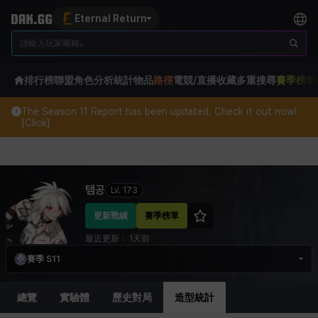
Eternal Return
排行榜
聯盟
角色分析
統計
物品
路徑
電競/直播
收藏
多重搜尋
賽季榜單
The Season 11 Report has been updated. Check it out now!
[Click]
Eternal Return Profile for 탬공
탬공
Lv.
173
更新戰績
賽季榜單
最近更新：
1天前
賽季 S11
總覽
實驗體
歷史對局
造型統計