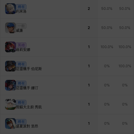
稀有
2
50.0%
50.0%
約米洛
一般
2
50.0%
50.0%
威廉
英雄
1
100.0%
100.0%
維莉安娜
稀有
1
0%
100.0%
惡靈獵手 伯尼斯
稀有
1
0%
0%
惡靈獵手 娜汀
稀有
1
0%
0%
熊貓大主廚 秀凱
稀有
1
0%
0%
盛夏派對 里昂