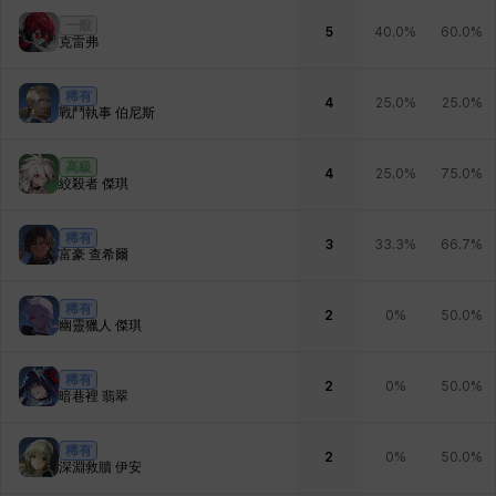
一般
5
40.0%
60.0%
克雷弗
稀有
4
25.0%
25.0%
戰鬥執事 伯尼斯
高級
4
25.0%
75.0%
絞殺者 傑琪
稀有
3
33.3%
66.7%
富豪 查希爾
稀有
2
0%
50.0%
幽靈獵人 傑琪
稀有
2
0%
50.0%
暗巷裡 翡翠
稀有
2
0%
50.0%
深淵救贖 伊安