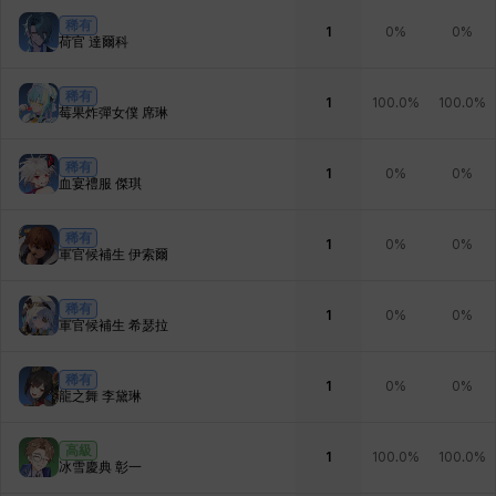
稀有
1
0%
0%
荷官 達爾科
稀有
1
100.0%
100.0%
莓果炸彈女僕 席琳
稀有
1
0%
0%
血宴禮服 傑琪
稀有
1
0%
0%
軍官候補生 伊索爾
稀有
1
0%
0%
軍官候補生 希瑟拉
稀有
1
0%
0%
龍之舞 李黛琳
高級
1
100.0%
100.0%
冰雪慶典 彰一