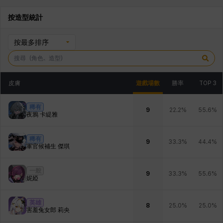
按造型統計
按最多排序
皮膚
遊戲場數
勝率
TOP 3
稀有
9
22.2%
55.6%
夜鴉 卡緹雅
稀有
9
33.3%
44.4%
軍官候補生 傑琪
一般
9
33.3%
55.6%
妮婭
英雄
8
25.0%
25.0%
害羞兔女郎 莉央