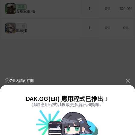
高級
1
0%
100.0%
泰拳冠軍 揚
一般
1
0%
0%
瑪蒂娜
7天內請勿打開
DAK.GG(ER) 應用程式已推出！
獲取應用程式以獲取更多資訊和獎勵。
League of Legends Stats
PORO.GG
Teamfight Tactics Stats
LOLCHESS.GG
Valorant Stats
VALORANT.DAK.GG
PUBG Stats
PUBG.DAK.GG
Eternal Return Stats
ER.DAK.GG