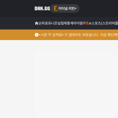
이터널 리턴
순위표
유니온
실험체
통계
아이템
루트
e스포츠/스트리머
즐
<시즌 11 성적표>가 업데이트 되었습니다. 지금 확인해보