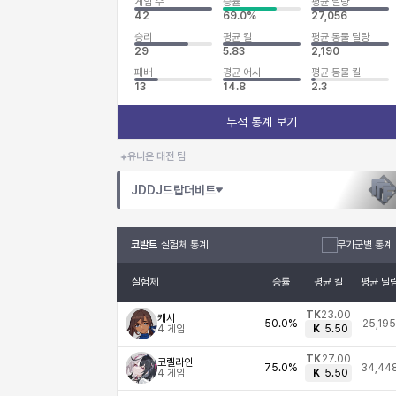
게임 수
승률
평균 딜량
42
69.0%
27,056
승리
평균 킬
평균 동물 딜량
29
5.83
2,190
패배
평균 어시
평균 동물 킬
13
14.8
2.3
누적 통계 보기
유니온 대전 팀
JDDJ드랍더비트
코발트
실험체 통계
무기군별 통계
실험체
승률
평균 킬
평균 딜
TK
23.00
캐시
50.0%
25,195
4
게임
K
5.50
TK
27.00
코렐라인
75.0%
34,44
4
게임
K
5.50