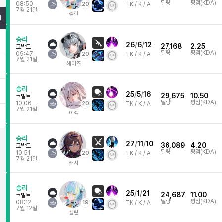
딜량
평점(KDA)
08:50
20
TK /
K / A
7월 21일
셀린
위
승리
26
/
6
/
12
27,168
2.25
코발트
딜량
평점(KDA)
09:47
20
TK /
K / A
7월 21일
헤이즈
승리
25
/
5
/
16
29,675
10.50
코발트
딜량
평점(KDA)
10:06
20
TK /
K / A
7월 21일
이렘
승리
27
/
11
/
10
36,089
4.20
코발트
딜량
평점(KDA)
10:51
20
TK /
K / A
7월 21일
캐시
승리
25
/
1
/
21
24,687
11.00
코발트
딜량
평점(KDA)
08:12
19
TK /
K / A
7월 12일
셀린