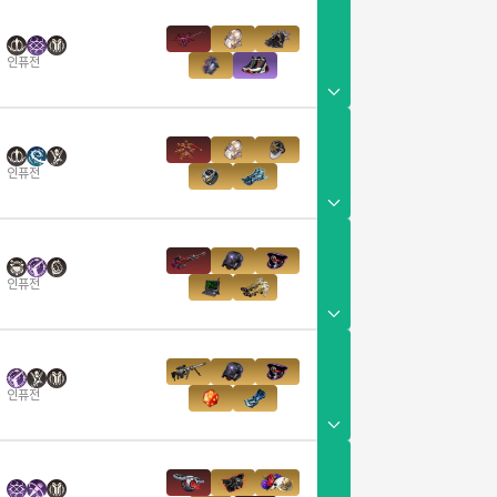
인퓨전
인퓨전
인퓨전
인퓨전