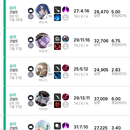
8
승리
27
/
4
/
16
28,470
5.00
코발트
딜량
평점(KDA)
08:10
19
TK /
K / A
6
7월 28일
르노어
0
승리
29
/
11
/
16
32,706
6.75
코발트
딜량
평점(KDA)
09:31
20
TK /
K / A
7월 21일
라우라
승리
25
/
5
/
12
24,905
2.83
코발트
딜량
평점(KDA)
11:16
20
TK /
K / A
4
7월 21일
버니스
승리
29
/
13
/
11
37,009
6.00
코발트
딜량
평점(KDA)
09:35
20
TK /
K / A
7월 21일
카티야
승리
31
/
7
/
10
27,225
3.40
코발트