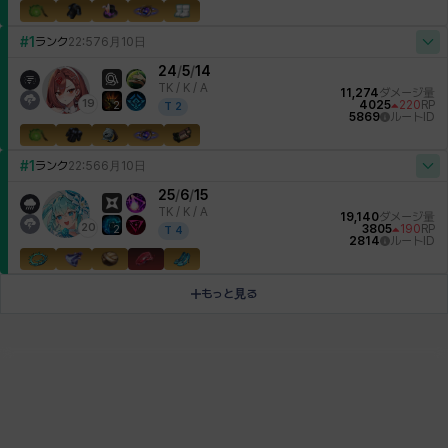
#1
ランク
22:57
6月10日
24
/
5
/
14
TK /
K / A
11,274
ダメージ量
19
4025
220
RP
2
T
2
5869
ルートID
#1
ランク
22:56
6月10日
25
/
6
/
15
TK /
K / A
19,140
ダメージ量
20
3805
190
RP
2
T
4
2814
ルートID
もっと見る