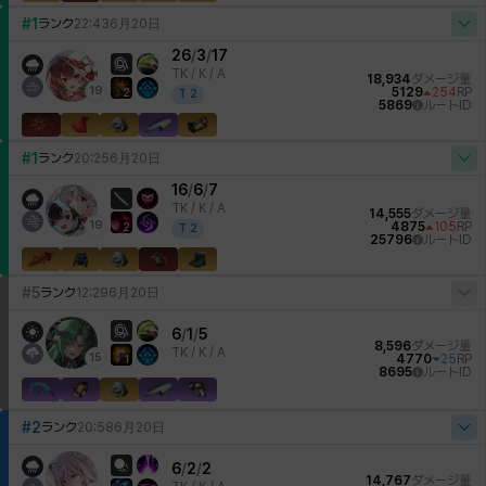
#1
ランク
22:43
6月20日
26
/
3
/
17
TK /
K / A
18,934
ダメージ量
19
5129
254
RP
2
T
2
5869
ルートID
#1
ランク
20:25
6月20日
16
/
6
/
7
TK /
K / A
14,555
ダメージ量
19
4875
105
RP
2
T
2
25796
ルートID
#5
ランク
12:29
6月20日
6
/
1
/
5
8,596
ダメージ量
TK /
K / A
15
4770
25
RP
1
8695
ルートID
#2
ランク
20:58
6月20日
6
/
2
/
2
14,767
ダメージ量