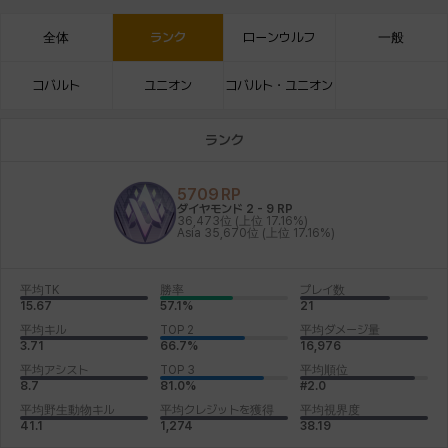
全体
ランク
ローンウルフ
一般
コバルト
ユニオン
コバルト・ユニオン
ランク
5709
RP
ダイヤモンド 2
-
9
RP
36,473位
(上位 17.16%)
Asia
35,670位
(上位 17.16%)
平均TK
勝率
プレイ数
15.67
57.1%
21
平均キル
TOP 2
平均ダメージ量
3.71
66.7%
16,976
平均アシスト
TOP 3
平均順位
8.7
81.0%
#2.0
平均野生動物キル
平均クレジットを獲得
平均視界度
41.1
1,274
38.19