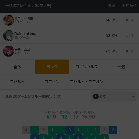
一緒にプレイ(直近20マッチ)
勝率
平均順位
블루아카이브
60.0%
#1.9
20
ゲーム
DalcomLena
53.3%
#2.1
15
ゲーム
일론머스크
75.0%
#1.5
4
ゲーム
全体
ランク
ローンウルフ
一般
コバルト
ユニオン
コバルト・ユニオン
直近20ゲームリザルト要約
(
ランク
)
全て
平均順位
勝利数
TOP 3
平均TK
#1.9
12
17
15.90
4
1
5
1
1
3
1
1
1
5
2
3
1
1
3
1
2
1
1
1