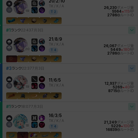
20
/
2
/
10
TK /
K / A
26,230
ダメージ量
19
5564
115
RP
1
T
2
2786
ルートID
#1
ランク
22:43
7月3日
21
/
8
/
9
TK /
K / A
26,067
ダメージ量
20
5449
180
RP
2
T
4
2786
ルートID
#3
ランク
22:37
7月3日
11
/
6
/
5
12,937
ダメージ量
TK /
K / A
19
5269
40
RP
1
8715
ルートID
#1
ランク
18:07
7月3日
16
/
3
/
5
TK /
K / A
21,249
ダメージ量
18
5229
100
RP
2
T
4
16839
ルートID