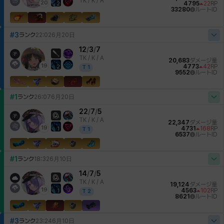
TK /
K / A
20
4795
22
RP
2
33280
ルートID
#3
ランク
22:02
6月20日
12
/
3
/
7
TK /
K / A
20,683
ダメージ量
19
4773
42
RP
2
T
1
9552
ルートID
#1
ランク
26:07
6月20日
22
/
7
/
5
TK /
K / A
22,347
ダメージ量
19
4731
168
RP
1
T
1
6537
ルートID
#1
ランク
18:32
6月10日
14
/
7
/
5
TK /
K / A
19,124
ダメージ量
19
4563
102
RP
1
T
2
8621
ルートID
#3
ランク
23:24
6月10日