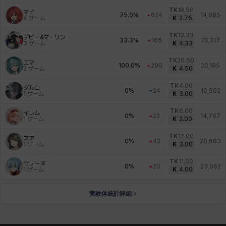
TK
18.50
マイ
75.0%
624
14,985
4
ゲーム
K
2.75
TK
13.33
デビー&マーリン
33.3%
165
13,317
3
ゲーム
K
4.33
TK
20.50
エマ
100.0%
290
20,195
2
ゲーム
K
4.50
TK
4.00
ダルコ
0%
24
10,502
1
ゲーム
K
3.00
TK
6.00
イレム
0%
22
14,767
1
ゲーム
K
2.00
TK
12.00
スア
0%
42
20,683
1
ゲーム
K
3.00
TK
11.00
セリーヌ
0%
20
23,962
1
ゲーム
K
4.00
実験体統計詳細