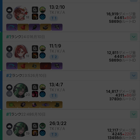
13
/
2
/
10
TK /
K / A
16,919
ダメージ量
18
4461
60
RP
2
T
1
5869
ルートID
#1
ランク
24:01
6月10日
11
/
1
/
9
TK /
K / A
12,811
ダメージ量
18
4401
90
RP
2
T
2
5869
ルートID
#2
ランク
23:52
6月10日
13
/
4
/
7
TK /
K / A
14,817
ダメージ量
20
4311
66
RP
1
T
1
3783
ルートID
#1
ランク
22:48
6月10日
26
/
3
/
22
TK /
K / A
12,117
ダメージ量
19
4245
220
RP
2
T
3
13455
ルートID