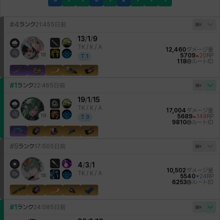
#4
ランク
21:45
5日前
13
/
1
/
9
TK /
K / A
12,460
ダメージ量
18
5709
20
RP
1
T
1
118
ルートID
#1
ランク
22:46
5日前
19
/
1
/
15
TK /
K / A
17,004
ダメージ量
19
5689
149
RP
2
T
3
9810
ルートID
#5
ランク
17:50
5日前
4
/
3
/
1
10,502
ダメージ量
TK /
K / A
18
5540
24
RP
1
6253
ルートID
#1
ランク
24:08
5日前