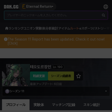
Eternal Return
ランキング
ユニオン
実験体分析
統計
アイテム
ルート
eスポーツ/ストリーマ
The Season 11 Report has been updated. Check it out now!
[Click]
Eternal Return Profile for 테오도르장인
테오도르장인
Lv.
190
戦績更新
シーズン成績表
最新アップデート:
6日前
シーズン 11
プロフィール
実験体
マッチング記録
スキン統計