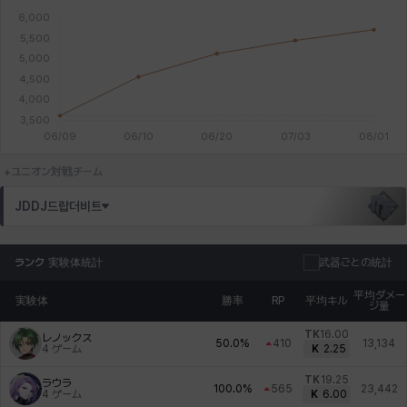
ユニオン対戦チーム
JDDJ드랍더비트
ランク
実験体統計
武器ごとの統計
平均ダメー
実験体
勝率
RP
平均キル
ジ量
TK
16.00
レノックス
50.0%
410
13,134
4
ゲーム
K
2.25
TK
19.25
ラウラ
100.0%
565
23,442
4
ゲーム
K
6.00