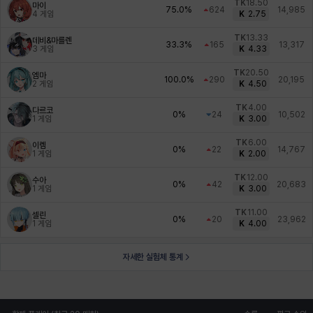
TK
18.50
마이
75.0%
624
14,985
4
게임
K
2.75
TK
13.33
데비&마를렌
33.3%
165
13,317
3
게임
K
4.33
TK
20.50
엠마
100.0%
290
20,195
2
게임
K
4.50
TK
4.00
다르코
0%
24
10,502
1
게임
K
3.00
TK
6.00
이렘
0%
22
14,767
1
게임
K
2.00
TK
12.00
수아
0%
42
20,683
1
게임
K
3.00
TK
11.00
셀린
0%
20
23,962
1
게임
K
4.00
자세한 실험체 통계