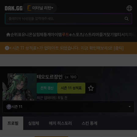
이터널 리턴
순위표
유니온
실험체
통계
아이템
루트
e스포츠/스트리머
즐겨찾기
멀티서치
파티
<시즌 11 성적표>가 업데이트 되었습니다. 지금 확인해보세요! [클릭]
테오도르장인 이터널 리턴 프로필 정보
테오도르장인
Lv.
190
전적 갱신
시즌 11 성적표
최근 업데이트:
6일 전
시즌 11
프로필
실험체
매치 히스토리
스킨 통계