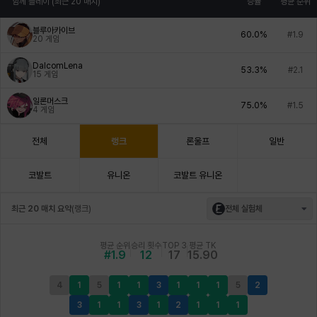
함께 플레이 (최근 20 매치)
승률
평균 순위
블루아카이브
60.0%
#1.9
20
게임
DalcomLena
53.3%
#2.1
15
게임
일론머스크
75.0%
#1.5
4
게임
전체
랭크
론울프
일반
코발트
유니온
코발트 유니온
최근 20 매치 요약
(
랭크
)
전체 실험체
평균 순위
승리 횟수
TOP 3
평균 TK
#1.9
12
17
15.90
4
1
5
1
1
3
1
1
1
5
2
3
1
1
3
1
2
1
1
1