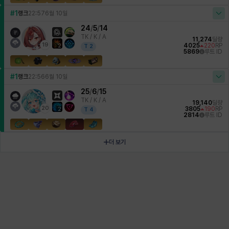
#1
랭크
22:57
6월 10일
24
/
5
/
14
TK /
K / A
11,274
딜량
19
4025
220
RP
2
T
2
5869
루트 ID
#1
랭크
22:56
6월 10일
25
/
6
/
15
TK /
K / A
19,140
딜량
20
3805
190
RP
2
T
4
2814
루트 ID
더 보기