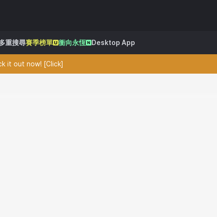
多重搜尋
賽季榜單
衝向永恆
Desktop App
 it out now! [Click]