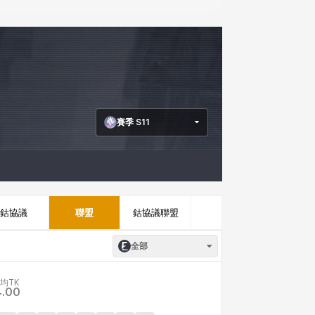
賽季 S11
鈷協議
聯盟
鈷協議聯盟
全部
均TK
4.00