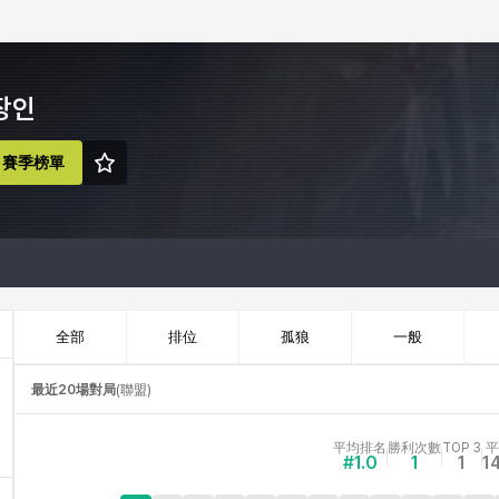
장인
賽季榜單
全部
排位
孤狼
一般
最近20場對局
(
聯盟
)
平均排名
勝利次數
TOP 3
平
#1.0
1
1
1