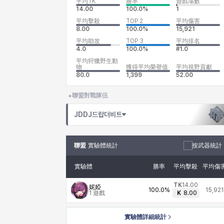
平均TK
勝率
遊戲場數
14.00
100.0%
1
平均擊殺
TOP 2
平均傷害
8.00
100.0%
15,921
平均助攻
TOP 3
平均排名
4.0
100.0%
#1.0
平均狩獵野生動
物
獲得平均榮譽值
平均視野貢獻
80.0
1,399
52.00
聯盟對戰隊伍
JDDJ드랍더비트
聯盟
實驗體統計
按武器統計
實驗體
勝率
平均擊殺
平均傷
TK
14.00
妮婭
100.0%
15,921
1
遊戲
K
8.00
實驗體詳細統計