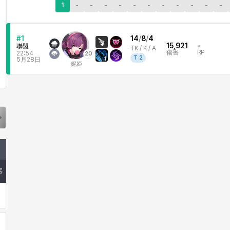
1
-
-
-
-
-
-
-
-
-
-
-
#1
14
/
8
/
4
15,921
-
聯盟
TK /
K / A
傷害
RP
22:54
20
T
2
1
5月28日
妮婭
害