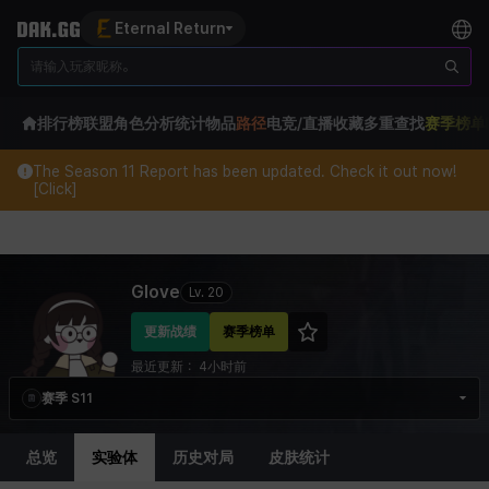
Eternal Return
排行榜
联盟
角色分析
统计
物品
路径
电竞/直播
收藏
多重查找
赛季榜单
The Season 11 Report has been updated. Check it out now!
[Click]
Eternal Return Profile for Glove
Glove
Lv.
20
更新战绩
赛季榜单
最近更新：
4小时前
赛季 S11
总览
实验体
历史对局
皮肤统计