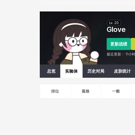
Eternal Return Profile for Glove
Lv.
20
Glove
更新战绩
最近更新：
11小
总览
实验体
历史对局
皮肤统计
排位
孤狼
一般