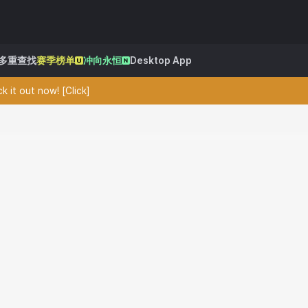
多重查找
赛季榜单
冲向永恒
Desktop App
 it out now! [Click]