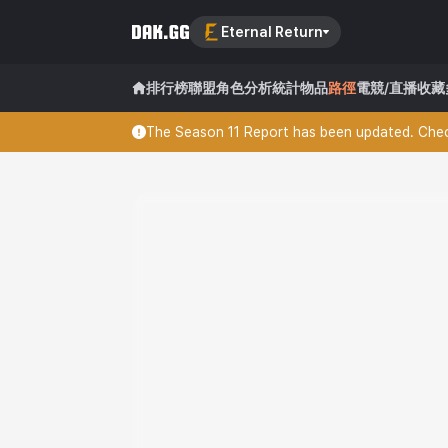
Eternal Return
排行榜
聯盟
角色分析
統計
物品
路徑
電競/直播
收藏
The Season 11 Report has been updated. Check