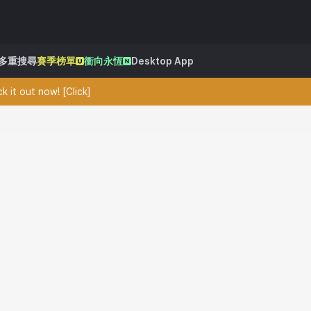
多重搜尋
賽季榜單
衝向永恆
Desktop App
 it out now! [Click]