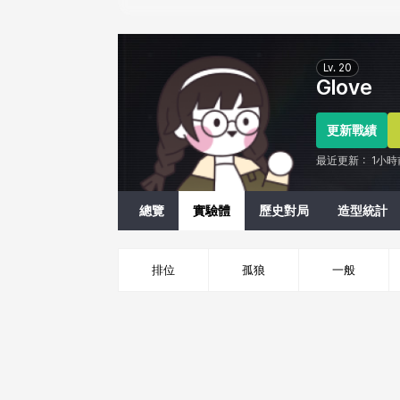
Eternal Return Profile for Glove
Lv.
20
Glove
更新戰績
最近更新：
1小時
總覽
實驗體
歷史對局
造型統計
排位
孤狼
一般