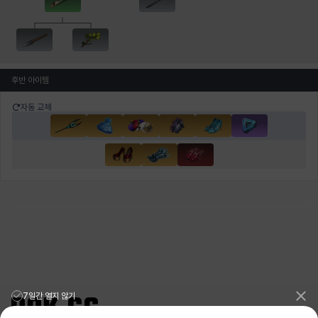
후반 아이템
자동 교체
7일간 열지 않기