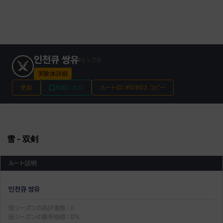
인천큐 쌍유
by
노진승
実験体詳細
更新
お気に入り
ルートID: #10903 コピー
雪
- 双剣
ルート説明
인천큐 쌍유
現シーズンの高評価数
:
0
現シーズンの勝率指標
:
0
%