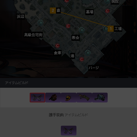
病院
2
森
墓場
浜辺
1
工場
高級住宅街
教会
倉庫
港
バージ
アイテムビルド
護手双鈎
アイテムビルド