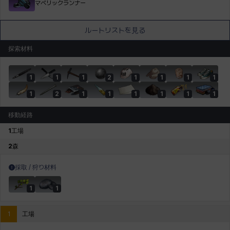
マベリックランナー
ルートリストを見る
探索材料
1
1
1
2
1
1
1
1
1
2
1
1
1
1
1
1
移動経路
1
工場
2
森
採取 / 狩り材料
1
1
1
工場