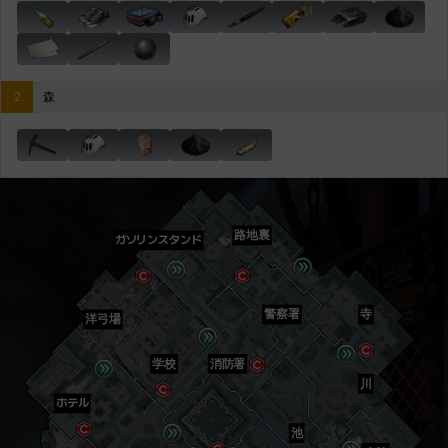
2
森
路地裏
ガソリンスタンド
警察署
寺
洋弓場
学校
消防署
川
ホテル
池