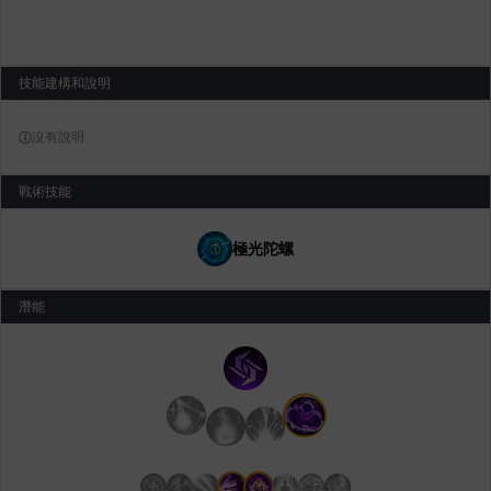
技能建構和說明
沒有說明
戰術技能
極光陀螺
潛能
核心潛能