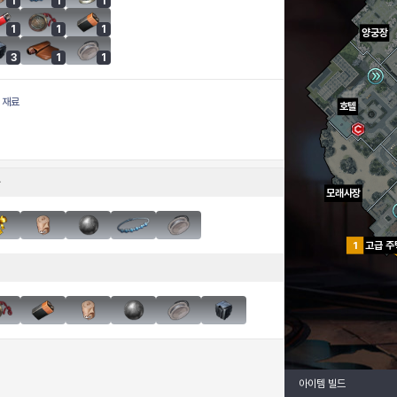
1
1
1
1
1
1
양궁장
3
1
1
 재료
호텔
모래사장
1
고급 주
아이템 빌드