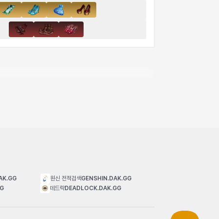
AK.GG
원신 전적검색
GENSHIN.DAK.GG
GG
데드락
DEADLOCK.DAK.GG