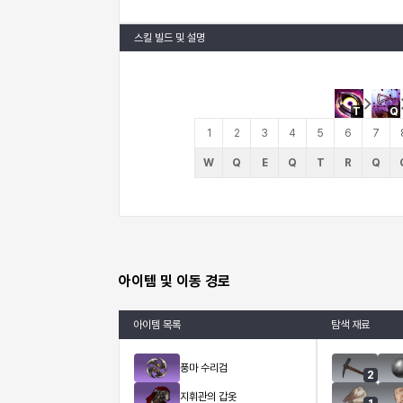
스킬 빌드 및 설명
T
Q
1
2
3
4
5
6
7
W
Q
E
Q
T
R
Q
아이템 및 이동 경로
아이템 목록
탐색 재료
풍마 수리검
2
지휘관의 갑옷