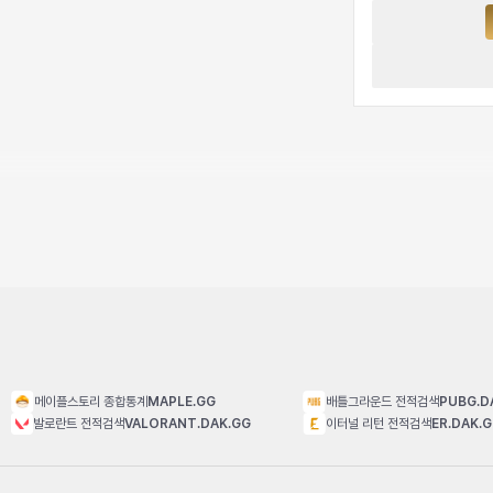
메이플스토리 종합통계
MAPLE.GG
배틀그라운드 전적검색
PUBG.D
발로란트 전적검색
VALORANT.DAK.GG
이터널 리턴 전적검색
ER.DAK.