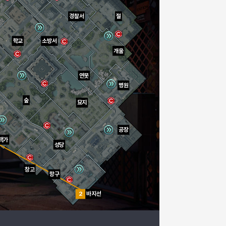
경찰서
절
학교
소방서
개울
연못
병원
숲
묘지
공장
택가
성당
창고
항구
2
바지선