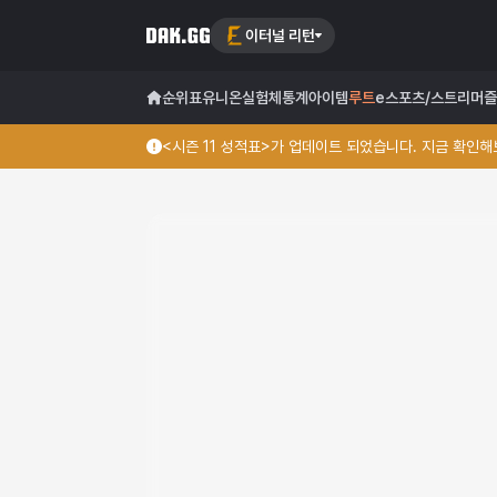
이터널 리턴
순위표
유니온
실험체
통계
아이템
루트
e스포츠/스트리머
즐
<시즌 11 성적표>가 업데이트 되었습니다. 지금 확인해보