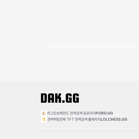
리그오브레전드 전적검색 포로지지
PORO.GG
전략적팀전투 TFT 전적검색 롤체지지
LOLCHESS.GG