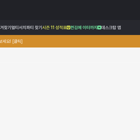
겨찾기
멀티서치
파티 찾기
시즌 11 성적표
켠김에 이터까지
데스크탑 앱
세요! [클릭]