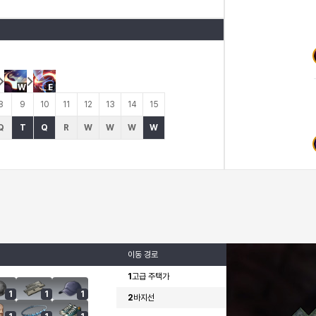
W
E
8
9
10
11
12
13
14
15
Q
T
Q
R
W
W
W
W
이동 경로
1
고급 주택가
1
1
1
2
바지선