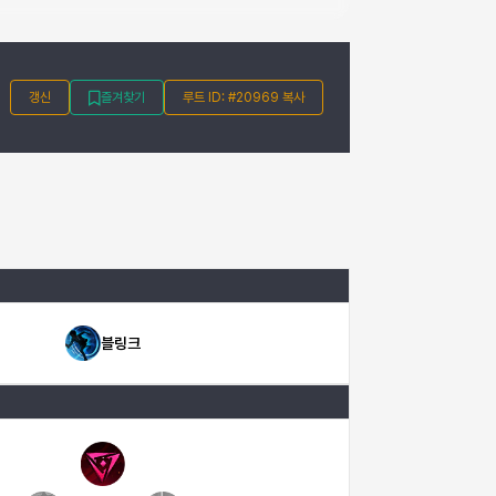
갱신
즐겨찾기
루트 ID: #20969 복사
블링크