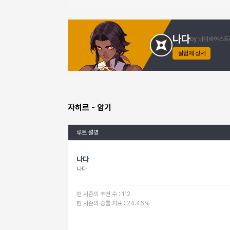
나다
by
바이바야스트
실험체 상세
자히르
- 암기
루트 설명
나다
나다
현 시즌의 추천 수
:
112
현 시즌의 승률 지표
:
24.46
%