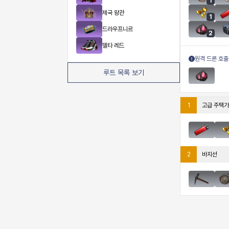
1
제국 왕관
1
드라우프니르
2
델타 레드
원격 드론 호출
루트 목록 보기
1
고급 주택가
2
바지선