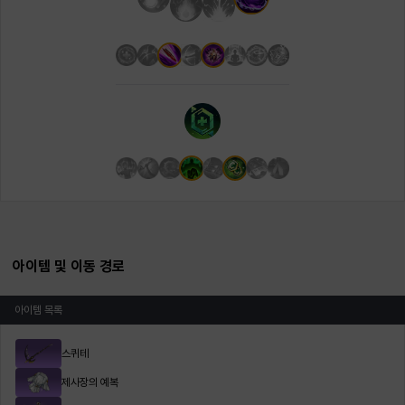
아이템 및 이동 경로
아이템 목록
스퀴테
제사장의 예복