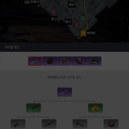
고급 주택가
성당
창고
항구
2
바지선
아이템 빌드
하이랜더 더크
아이템 빌드