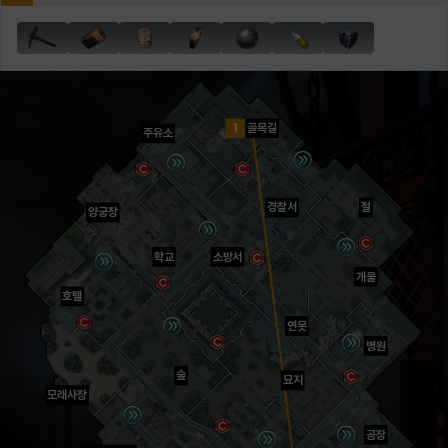
1
골목길
주유소
경찰서
절
양궁장
학교
소방서
개울
호텔
연못
병원
숲
묘지
모래사장
공장