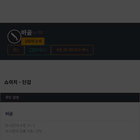
바골
by
영압
실험체 상세
갱신
즐겨찾기
루트 ID: #2360 복사
쇼이치
- 단검
루트 설명
바골
현 시즌의 추천 수
:
1
현 시즌의 승률 지표
:
0
%