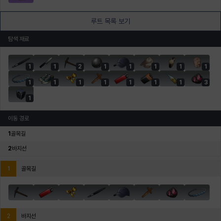
루트 목록 보기
탐색 재료
1
1
2
1
1
1
1
1
1
1
1
1
1
1
1
3
1
이동 경로
1
골목길
2
바지선
1
골목길
2
바지선