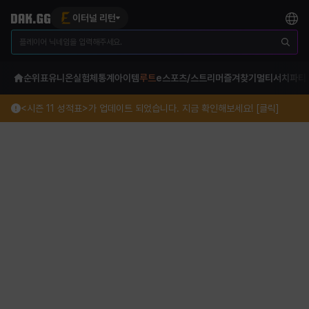
이터널 리턴
순위표
유니온
실험체
통계
아이템
루트
e스포츠/스트리머
즐겨찾기
멀티서치
파티
<시즌 11 성적표>가 업데이트 되었습니다. 지금 확인해보세요! [클릭]