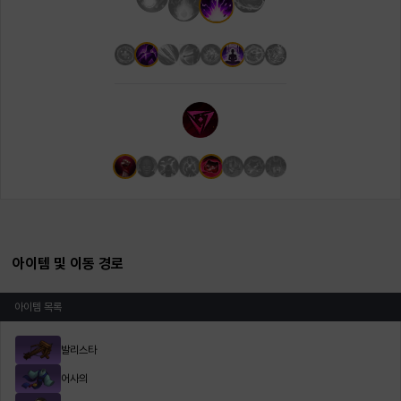
아이템 및 이동 경로
아이템 목록
발리스타
어사의