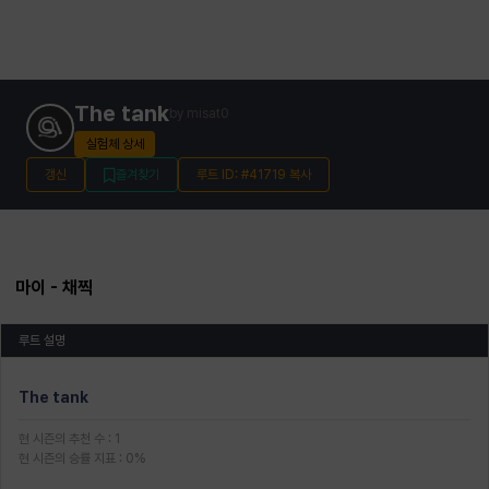
The tank
by
misat0
실험체 상세
갱신
즐겨찾기
루트 ID: #41719 복사
마이
- 채찍
루트 설명
The tank
현 시즌의 추천 수
:
1
현 시즌의 승률 지표
:
0
%