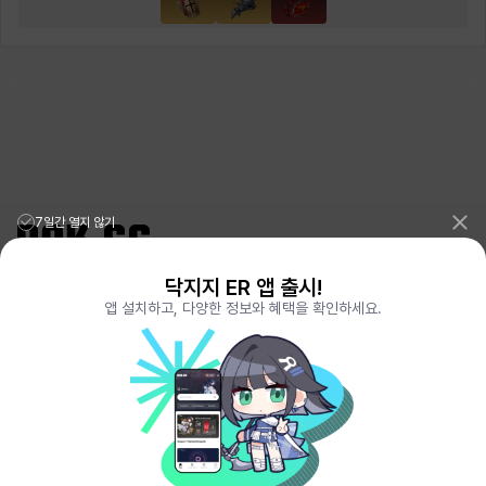
7일간 열지 않기
닥지지 ER 앱 출시!
리그오브레전드 전적검색 포로지지
PORO.GG
앱 설치하고, 다양한 정보와 혜택을 확인하세요.
전략적팀전투 TFT 전적검색 롤체지지
LOLCHESS.GG
메이플스토리 종합통계
MAPLE.GG
발로란트 전적검색
VALORANT.DAK.GG
배틀그라운드 전적검색
PUBG.DAK.GG
이터널 리턴 전적검색
ER.DAK.GG
원신 전적검색
GENSHIN.DAK.GG
데드락
DEADLOCK.DAK.GG