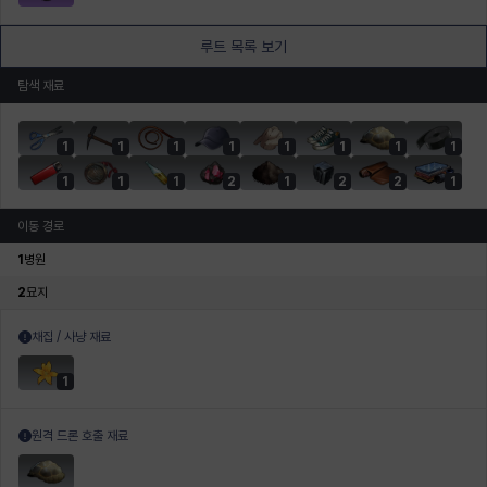
루트 목록 보기
탐색 재료
1
1
1
1
1
1
1
1
1
1
1
2
1
2
2
1
이동 경로
1
병원
2
묘지
채집 / 사냥 재료
1
원격 드론 호출 재료