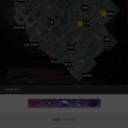
연못
1
병원
숲
2
묘지
모래사장
공장
고급 주택가
성당
창고
항구
바지선
아이템 빌드
뇌룡편
아이템 빌드