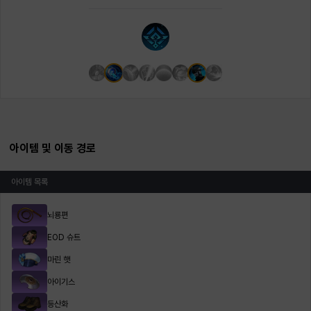
아이템 및 이동 경로
아이템 목록
뇌룡편
EOD 슈트
마린 햇
아이기스
등산화