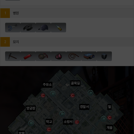
1
병원
2
묘지
골목길
주유소
경찰서
절
양궁장
학교
소방서
개울
호텔