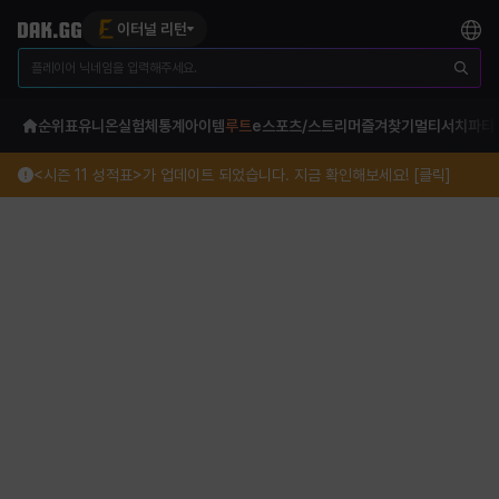
이터널 리턴
순위표
유니온
실험체
통계
아이템
루트
e스포츠/스트리머
즐겨찾기
멀티서치
파티
<시즌 11 성적표>가 업데이트 되었습니다. 지금 확인해보세요! [클릭]