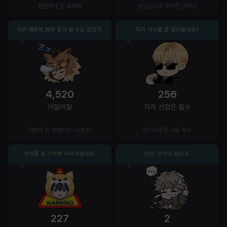
팀원에게 준 회복량
현상금으로 획득한 크레딧
이거 때문에 밤에 깊게 잘 수도 없었지.
미리 자리를 좀 잡아둘까요?
4,520
256
어질어질
자리 선점은 필수
적에게 준 상태이상 시간(초)
하이퍼루프 사용 횟수
위치를 잘 기억해 두어야겠네요.
미안, 선약이 있어서.
227
2