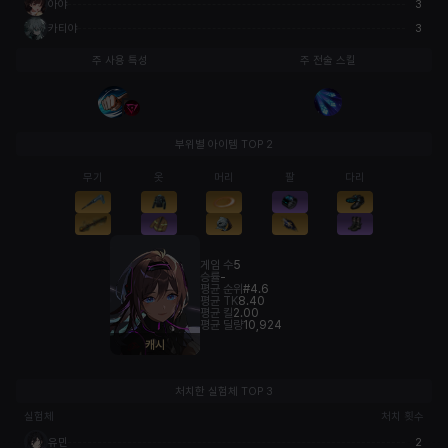
아야
3
카티야
3
주 사용 특성
주 전술 스킬
부위별 아이템 TOP 2
무기
옷
머리
팔
다리
게임 수
5
승률
-
평균 순위
#4.6
평균 TK
8.40
평균 킬
2.00
평균 딜량
10,924
캐시
처치한 실험체 TOP 3
실험체
처치 횟수
유민
2