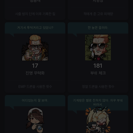
맹공격
치명상
사출 방지 단계 이후 기록한 킬
적에게 준 고유 피해량
거기서 투닥거리고 있었나?
한 놈만 걸려라.
17
181
진영 무력화
부쉬 체크
EMP 드론을 사용한 횟수
정찰 드론을 사용한 횟수
어디있는지 잘 보여.
기계랑은 별로 친하지 않아. 자꾸 부숴
버려서.