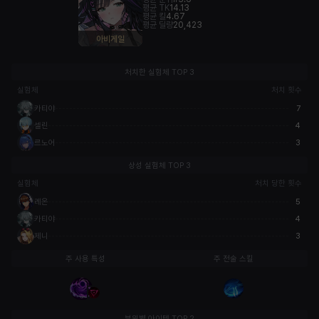
평균 TK
14.13
평균 킬
4.67
평균 딜량
20,423
아비게일
처치한 실험체 TOP 3
실험체
처치 횟수
카티야
7
셀린
4
르노어
3
상성 실험체 TOP 3
실험체
처치 당한 횟수
레온
5
카티야
4
제니
3
주 사용 특성
주 전술 스킬
부위별 아이템 TOP 2