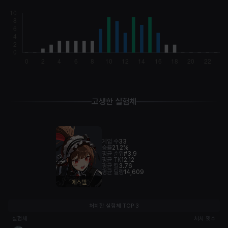
고생한 실험체
게임 수
33
승률
21.2%
평균 순위
#3.9
평균 TK
12.12
평균 킬
3.76
평균 딜량
14,609
에스텔
처치한 실험체 TOP 3
실험체
처치 횟수