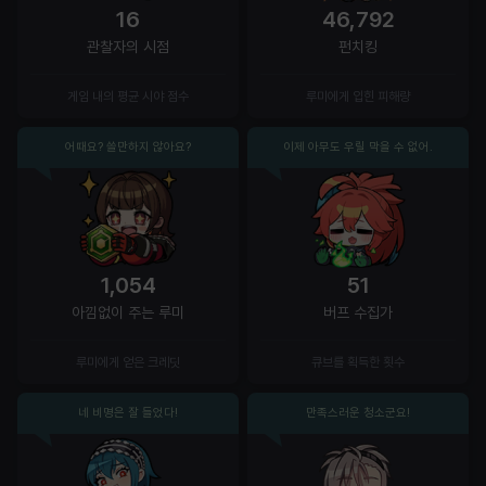
16
46,792
관찰자의 시점
펀치킹
게임 내의 평균 시야 점수
루미에게 입힌 피해량
어때요? 쓸만하지 않아요?
이제 아무도 우릴 막을 수 없어.
1,054
51
아낌없이 주는 루미
버프 수집가
루미에게 얻은 크레딧
큐브를 획득한 횟수
네 비명은 잘 들었다!
만족스러운 청소군요!