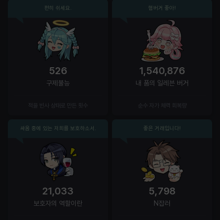
편히 쉬세요.
햄버거 좋아!
526
1,540,876
구제불능
내 품의 일레븐 버거
적을 빈사 상태로 만든 횟수
순수 자가 체력 회복량
싸움 중에 있는 저희를 보호하소서.
좋은 거래입니다!
21,033
5,798
보호자의 역할이란
N잡러