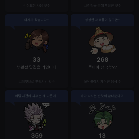
감정표현 사용 횟수
크레딧을 통해 부활한 횟수
의사가 왔습니다~
싱싱한 재료들이 많구만~
33
268
부활절 달걀을 먹였더니
루미아 섬 주방장
크레딧으로 부활시킨 횟수
모닥불에서 제작한 음식 수
이럴 시간에 싸우는 게 나은데…
바다 낚시는 손맛이 끝내준다고!
359
13