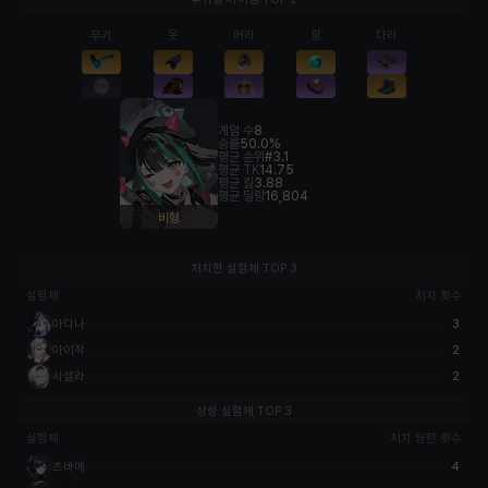
무기
옷
머리
팔
다리
게임 수
8
승률
50.0%
평균 순위
#3.1
평균 TK
14.75
평균 킬
3.88
평균 딜량
16,804
비형
처치한 실험체 TOP 3
실험체
처치 횟수
아디나
3
아이작
2
시셀라
2
상성 실험체 TOP 3
실험체
처치 당한 횟수
츠바메
4