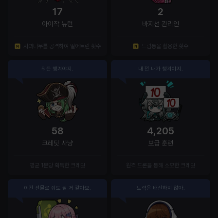
17
2
아이작 뉴턴
바지선 관리인
사과나무를 공격하여 떨어트린 횟수
드럼통을 활용한 횟수
뭐든 챙겨야지.
내 껀 내가 챙겨야지.
58
4,205
크레딧 사냥
보급 훈련
평균 1분당 획득한 크레딧
원격 드론을 통해 소모한 크레딧
이건 선물로 줘도 될 거 같아요.
노력은 배신하지 않아.