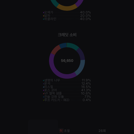
오메가
40.0
%
알파
20.0
%
위클라인
40.0
%
크레딧 소비
56,650
생명의 나무
11.9
%
운석
12.4
%
미스릴
16.5
%
포스 코어
41.3
%
VF 혈액 샘플
10.6
%
전술 강화 모듈
7.1
%
루프 카드키 - RED
0.4
%
초월
26회