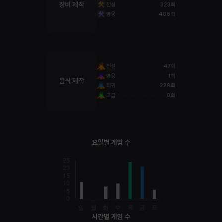
장비 제작
전설
323회
영웅
406회
전설
47회
영웅
1회
음식 제작
희귀
226회
고급
0회
요일별 게임 수
시간별 게임 수