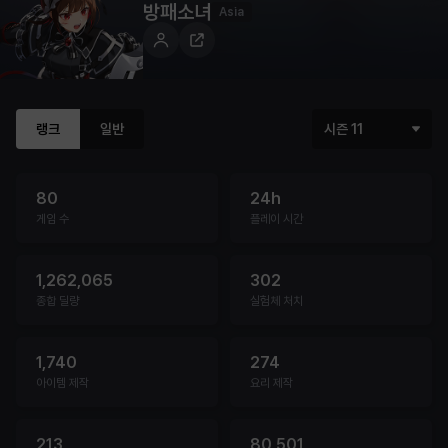
방패소녀
Asia
랭크
일반
시즌 11
80
24h
게임 수
플레이 시간
1,262,065
302
종합 딜량
실험체 처치
1,740
274
아이템 제작
요리 제작
213
80,501