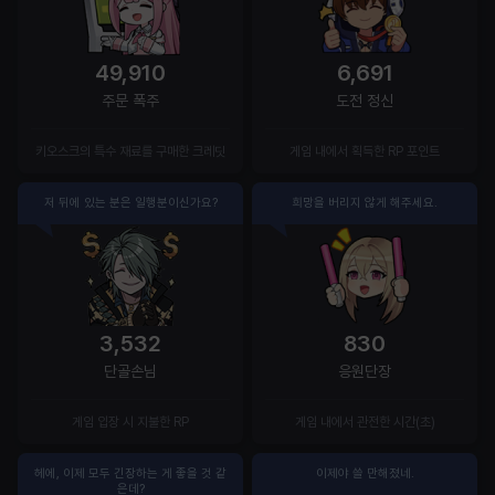
49,910
6,691
주문 폭주
도전 정신
키오스크의 특수 재료를 구매한 크레딧
게임 내에서 획득한 RP 포인트
저 뒤에 있는 분은 일행분이신가요?
희망을 버리지 않게 해주세요.
3,532
830
단골손님
응원단장
게임 입장 시 지불한 RP
게임 내에서 관전한 시간(초)
헤에, 이제 모두 긴장하는 게 좋을 것 같
이제야 쓸 만해졌네.
은데?