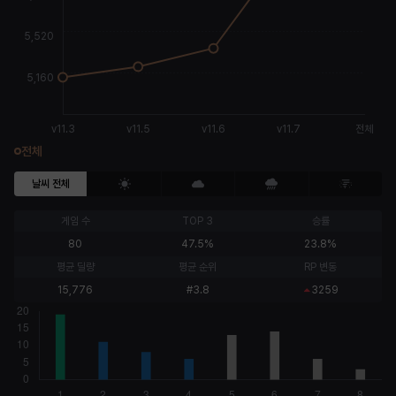
전체
날씨 전체
게임 수
TOP 3
승률
80
47.5%
23.8%
평균 딜량
평균 순위
RP 변동
15,776
#3.8
3259