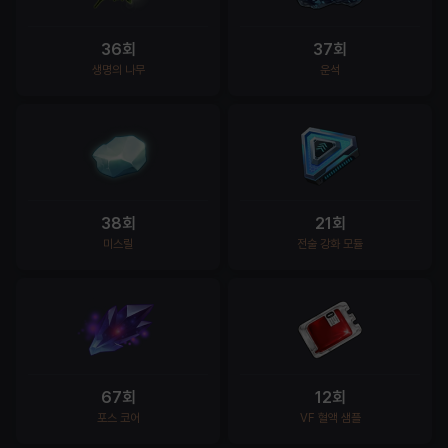
36회
37회
생명의 나무
운석
38회
21회
미스릴
전술 강화 모듈
67회
12회
포스 코어
VF 혈액 샘플