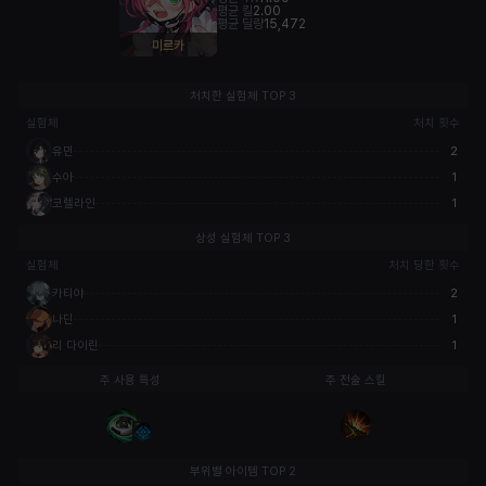
평균 킬
2.00
평균 딜량
15,472
미르카
처치한 실험체 TOP 3
실험체
처치 횟수
유민
2
수아
1
코렐라인
1
상성 실험체 TOP 3
실험체
처치 당한 횟수
카티야
2
나딘
1
리 다이린
1
주 사용 특성
주 전술 스킬
부위별 아이템 TOP 2