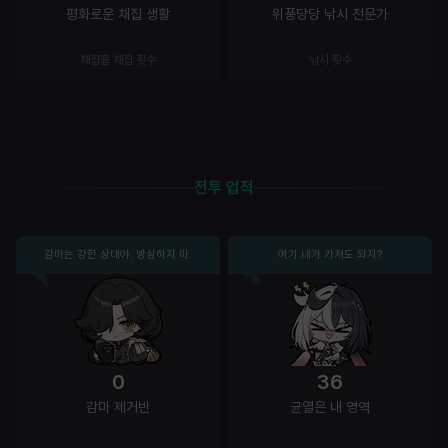
평화로운 채집 생활
위풍당당 낚시 전문가
채집물 채집 횟수
낚시 횟수
전투 업적
감마는 강한 상대야. 방심하지 마.
여기 내가 가져도 되지?
0
36
감마 제거반
균열은 내 영역