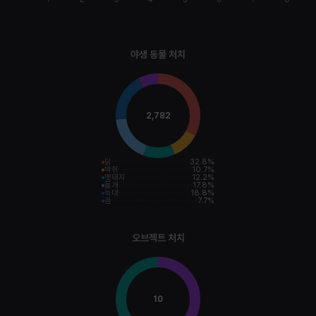
야생 동물 처치
2,782
닭
32.8
%
박쥐
10.7
%
멧돼지
12.2
%
들개
17.8
%
늑대
18.8
%
곰
7.7
%
오브젝트 처치
10