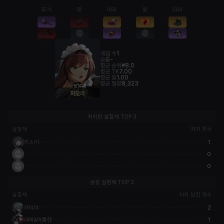
무기
옷
머리
팔
다리
게임 수
1
승률
-
평균 순위
#8.0
평균 TK
7.00
평균 킬
1.00
평균 딜량
8,323
피오라
처치한 실험체 TOP 3
실험체
처치 횟수
히스이
1
0
0
상성 실험체 TOP 3
실험체
처치 당한 횟수
카티야
2
데비&마를렌
1