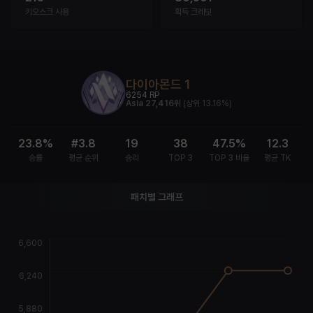
키오스크 사용
획득 크레딧
다이아몬드 1
6254
RP
Asia
27,416위
(
상위 13.16%
)
23.8%
#3.8
19
38
47.5%
12.3
승률
평균 순위
승리
TOP 3
TOP 3 비율
평균 TK
패치별 그래프