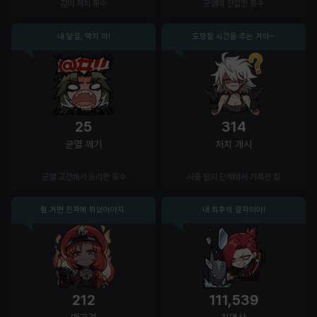
감마 처치 횟수
균열에 진입한 횟수
내 앞길, 막지 마!
도망칠 시간을 주는 거야~
25
314
균열 깨기
처치 개시
균열 교전에서 승리한 횟수
사출 방지 단계에서 기록한 킬
튈 거면 진작에 튀었어야지.
내 최후의 걸작이야!
212
111,539