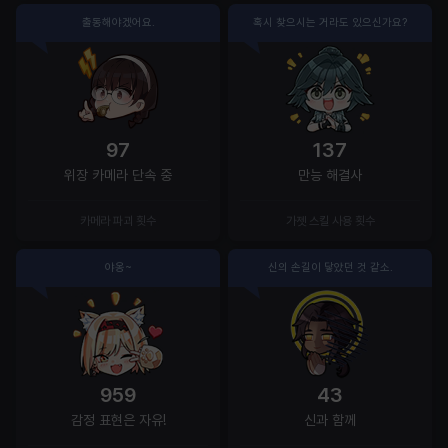
출동해야겠어요.
혹시 찾으시는 거라도 있으신가요?
97
137
위장 카메라 단속 중
만능 해결사
카메라 파괴 횟수
가젯 스킬 사용 횟수
야옹~
신의 손길이 닿았던 것 같소.
959
43
감정 표현은 자유!
신과 함께