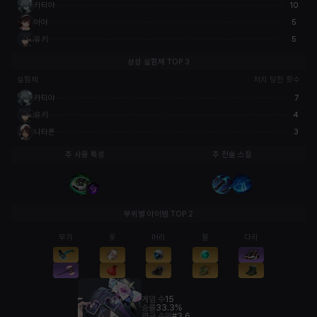
카티야
10
아야
5
유키
5
상성 실험체 TOP 3
실험체
처치 당한 횟수
카티야
7
유키
4
나타폰
3
주 사용 특성
주 전술 스킬
부위별 아이템 TOP 2
무기
옷
머리
팔
다리
게임 수
15
승률
33.3%
평균 순위
#3.6