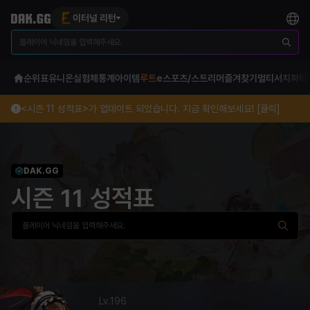
이터널 리턴
순위표
유니온
실험체
통계
아이템
루트
e스포츠/스트리머
즐겨찾기
멀티서치
파티
<시즌 11 성적표>가 업데이트 되었습니다. 지금 확인해보세요! [클릭]
DAK.GG
시즌 11 성적표
Lv.
196