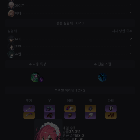
에이든
1
이바
1
상성 실험체 TOP 3
실험체
처치 당한 횟수
유키
2
유민
1
슈린
1
주 사용 특성
주 전술 스킬
부위별 아이템 TOP 2
무기
옷
머리
팔
다리
게임 수
3
승률
33.3%
평균 순위
#3.0
평균 TK
11.00