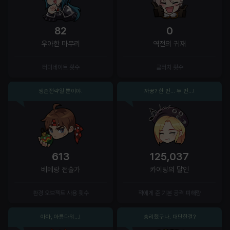
82
0
우아한 마무리
역전의 귀재
터미네이트 횟수
클러치 횟수
생존전략일 뿐이야.
까꿍? 한 번... 두 번...!
613
125,037
베테랑 전술가
카이팅의 달인
환경 오브젝트 사용 횟수
적에게 준 기본 공격 피해량
아아, 아름다워...!
승리했구나. 대단한걸?