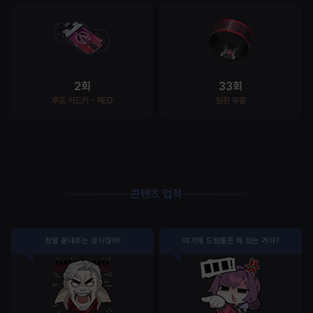
2회
33회
루프 카드키 - RED
팀원 부활
콘텐츠 업적
정말 끝내주는 섬이잖아!
여기에 드럼통은 왜 있는 거야?