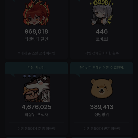
968,018
446
타겟팅의 달인
로비로!
적에게 준 스킬 공격 피해량
적팀 전체를 처치한 횟수
멈춰, 사냥감.
살아남기 위해선 어쩔 수 없었어.
4,676,025
389,413
최상위 포식자
정당방위
야생 동물에게 준 총 피해량
야생 동물에게 받은 피해량