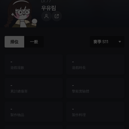
Lv.
77
우유림
排位
一般
賽季 S11
-
-
遊戲場數
遊戲時長
-
-
累計總傷害
擊殺實驗體
-
-
製作物品
製作料理