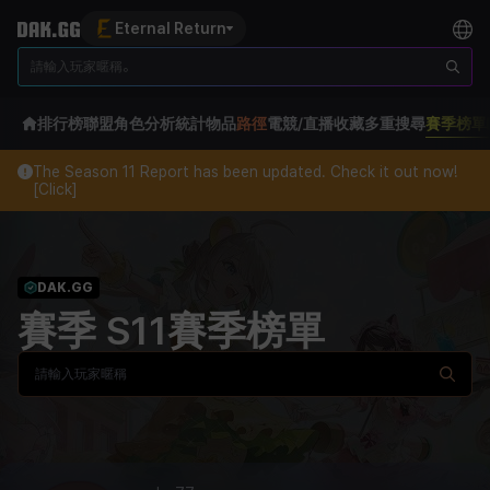
Eternal Return
排行榜
聯盟
角色分析
統計
物品
路徑
電競/直播
收藏
多重搜尋
賽季榜單
The Season 11 Report has been updated. Check it out now!
[Click]
DAK.GG
賽季 S11賽季榜單