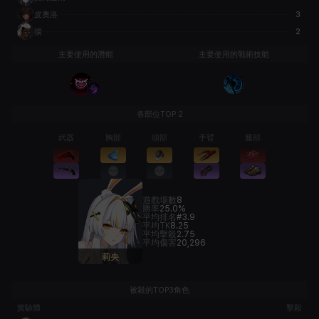
皮奧洛
3
揚
2
主要使用的潛能
主要使用的戰術技能
各部位TOP 2
武器
胸部
頭部
手臂
腿部
遊戲場數
8
勝率
25.0%
平均排名
#3.9
平均TK
8.25
平均擊殺
2.75
平均傷害
20,296
莉央
被殺的TOP3角色
實驗體
擊殺