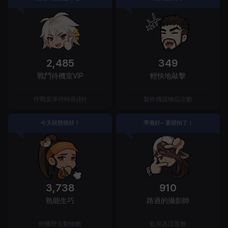
2,485
349
戰鬥待機室VIP
輕快地敲擊
作戰室等待時長(秒)
製作傳說物品次數
今天狀態很好！
準備好~ 要開拍了！
3,738
910
熟能生巧
路過的攝影師
狩獵野生動物數
監視器設置數