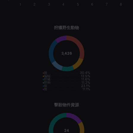
狩獵野生動物
3,426
雞
30.4
%
蝙蝠
12.5
%
野豬
11.6
%
野狗
11.2
%
狼
23.1
%
熊
11.1
%
擊殺物件資源
24