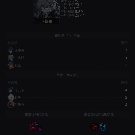
勝率
22.2%
平均排名
#3.4
平均TK
11.22
平均擊殺
5.89
平均傷害
23,441
卡緹雅
被殺的TOP3角色
實驗體
擊殺
比安卡
7
卡緹雅
4
威廉
3
擊敗TOP3角色
實驗體
失敗
比安卡
4
莉央
2
阿隆索
2
主要使用的潛能
主要使用的戰術技能