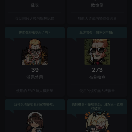
猛攻
致命傷
復活階段之後的擊殺紀錄
對敵人造成的獨特傷害量
你們在那邊吵架了嗎？
至少會有一個傢伙中招。
39
273
派系禁用
布希檢查
使用的 EMP 無人機數量
使用的偵察無人機數量
我可以清楚地看到它在哪裡。
我對機器不是很熟悉。因為我一直在
打破它。