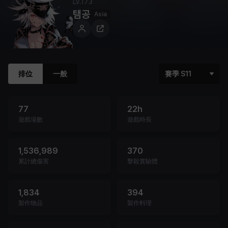
Lv.
173
탬공
Asia
排位
一般
賽季 S11
77
22h
遊戲場數
遊戲時長
1,536,989
370
累計總傷害
擊殺實驗體
1,834
394
製作物品
製作料理