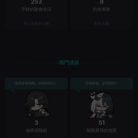
253
8
平靜的聚會生活
釣魚專家
進行採集的次數
釣魚次數
戰鬥成就
伽瑪是個強敵。別掉以輕心。
這個歸我，沒問題吧？
3
51
伽瑪清除組
裂隙是我的地盤