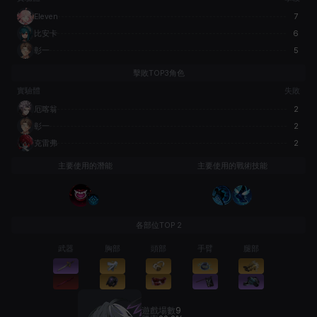
Eleven
7
比安卡
6
彰一
5
擊敗TOP3角色
實驗體
失敗
厄喀翁
2
彰一
2
克雷弗
2
主要使用的潛能
主要使用的戰術技能
各部位TOP 2
武器
胸部
頭部
手臂
腿部
遊戲場數
9