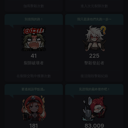
伽瑪擊殺次數
進入次元裂隙次數
別擋我的路！
我只是讓他們先跑一步～
41
225
裂隙破壞者
擊殺發起者
在裂隙交戰中獲勝次數
復活階段擊殺紀錄
要逃就該早點逃。
見證我的最終傑作吧！
181
83,009