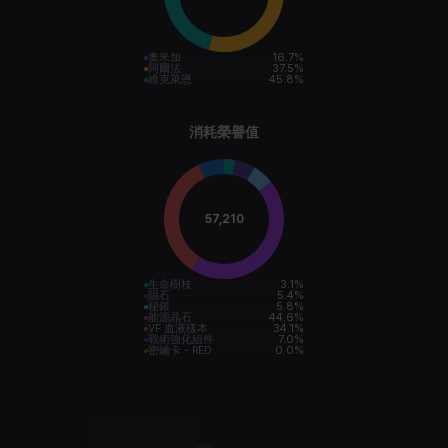
奧米加
16.7
%
阿爾法
37.5
%
維克萊恩
45.8
%
消耗榮譽值
57,210
生命樹枝
3.1
%
隕石
5.4
%
秘銀
5.8
%
能源晶石
44.6
%
VF 血液樣本
34.1
%
戰術強化組件
7.0
%
密鑰卡 - RED
0.0
%