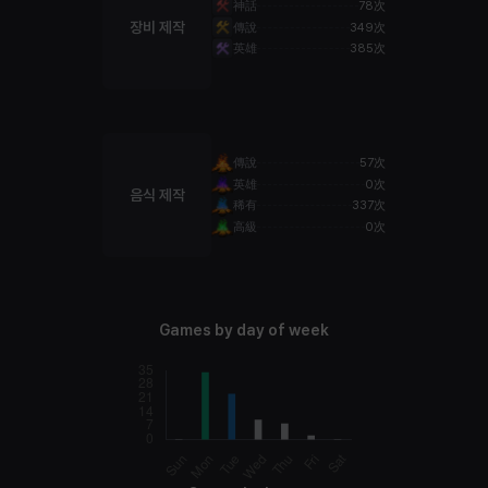
神話
78次
장비 제작
傳說
349次
英雄
385次
傳說
57次
英雄
0次
음식 제작
稀有
337次
高級
0次
Games by day of week