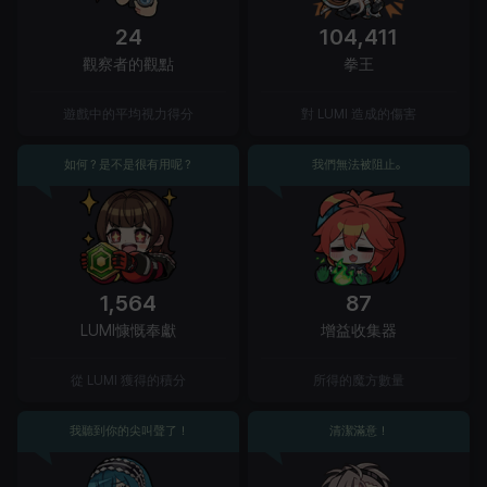
24
104,411
觀察者的觀點
拳王
遊戲中的平均視力得分
對 LUMI 造成的傷害
如何？是不是很有用呢？
我們無法被阻止。
1,564
87
LUMI慷慨奉獻
增益收集器
從 LUMI 獲得的積分
所得的魔方數量
我聽到你的尖叫聲了！
清潔滿意！