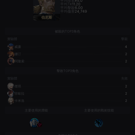
平均排名
#5.0
平均TK
11.20
平均擊殺
6.00
平均傷害
24,749
伯尼斯
被殺的TOP3角色
實驗體
擊殺
威廉
4
娜汀
2
阿隆索
2
擊敗TOP3角色
實驗體
失敗
傑琪
2
菲歐拉
2
卡米洛
2
主要使用的潛能
主要使用的戰術技能