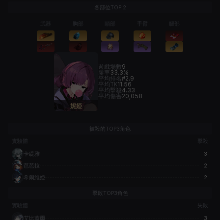
各部位TOP 2
武器
胸部
頭部
手臂
腿部
遊戲場數
9
勝率
33.3%
平均排名
#2.9
平均TK
11.56
平均擊殺
4.33
平均傷害
20,058
妮婭
被殺的TOP3角色
實驗體
擊殺
卡緹雅
3
芭芭拉
2
希爾維婭
2
擊敗TOP3角色
實驗體
失敗
艾比蓋爾
3