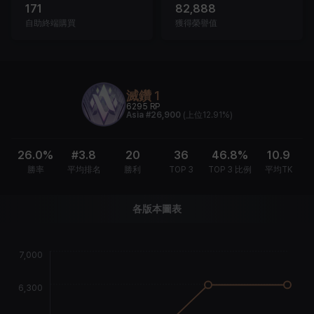
171
82,888
自助終端購買
獲得榮譽值
滅鑽 1
6295
RP
Asia
#26,900
(
上位12.91%
)
26.0%
#3.8
20
36
46.8%
10.9
勝率
平均排名
勝利
TOP 3
TOP 3 比例
平均TK
各版本圖表