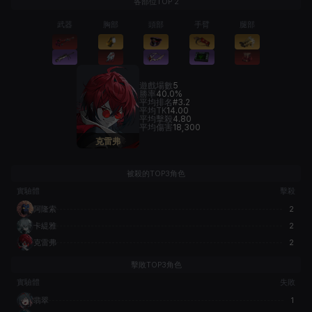
各部位TOP 2
武器
胸部
頭部
手臂
腿部
遊戲場數
5
勝率
40.0%
平均排名
#3.2
平均TK
14.00
平均擊殺
4.80
平均傷害
18,300
克雷弗
被殺的TOP3角色
實驗體
擊殺
阿隆索
2
卡緹雅
2
克雷弗
2
擊敗TOP3角色
實驗體
失敗
翡翠
1