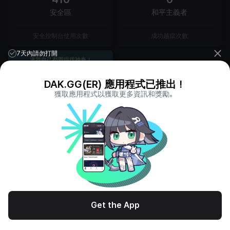
安全區
和平主義者
安全控制台使用次數
成功越獄次數
7天內請勿打開
連我自己都覺得很神奇！
DAK.GG(ER) 應用程式已推出！
獲取應用程式以獲取更多資訊和獎勵。
39
超越能力
配備神話物品的遊戲數量
Get the App
高光對局