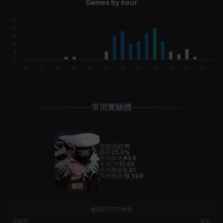
Games by hour
常用實驗體
遊戲場數
16
勝率
25.0%
平均排名
#3.9
平均TK
10.69
平均擊殺
5.81
平均傷害
18,598
傑琪
被殺的TOP3角色
實驗體
擊殺