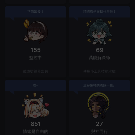
準備出發！
請問您是在找什麼嗎？
155
69
監控中
萬能解決師
破壞監視器次數
使用小工具技能次數
喵~
這好像神的恩賜一樣。
851
27
情緒是自由的
與神同行