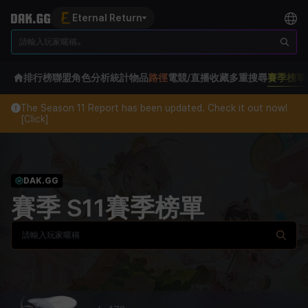
Eternal Return
排行榜
聯盟
角色分析
統計
物品
路徑
電競/直播
收藏
多重搜尋
賽季榜單
The Season 11 Report has been updated. Check it out now!
[Click]
DAK.GG
賽季 S11賽季榜單