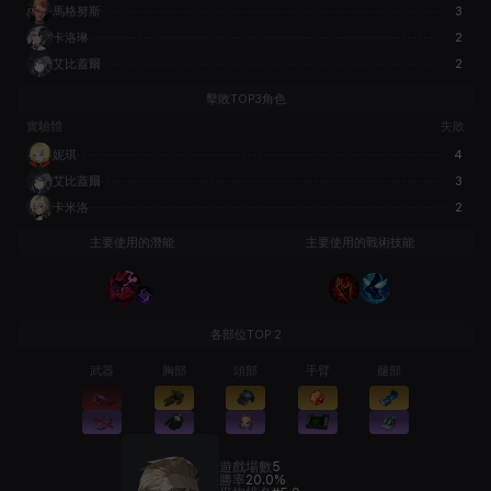
馬格努斯
3
卡洛琳
2
艾比蓋爾
2
擊敗TOP3角色
實驗體
失敗
妮琪
4
艾比蓋爾
3
卡米洛
2
主要使用的潛能
主要使用的戰術技能
各部位TOP 2
武器
胸部
頭部
手臂
腿部
遊戲場數
5
勝率
20.0%