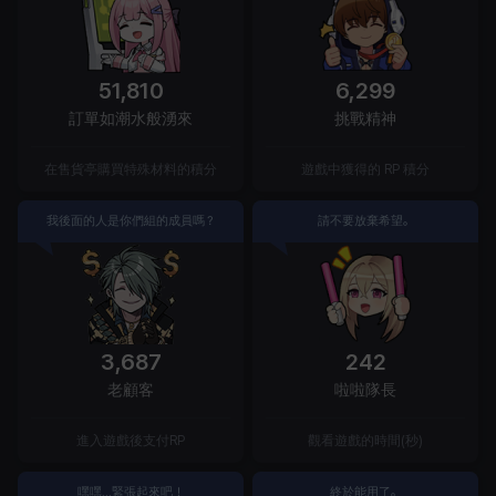
51,810
6,299
訂單如潮水般湧來
挑戰精神
在售貨亭購買特殊材料的積分
遊戲中獲得的 RP 積分
我後面的人是你們組的成員嗎？
請不要放棄希望。
3,687
242
老顧客
啦啦隊長
進入遊戲後支付RP
觀看遊戲的時間(秒)
嘿嘿...緊張起來吧！
終於能用了。