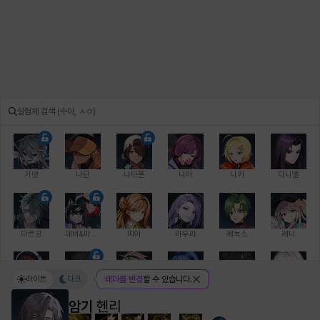
가넷
나딘
나타폰
니아
니키
다니엘
다르코
데비&마를렌
띠아
라우라
레녹스
레니
라이트
다크
테마를 변경
할 수 있습니다.
레온
로지
루크
르노어
리 다이린
리오
암기
헨리