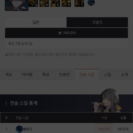
D
Q
W
E
R
T
마르티나
마이
마커스
매그너스
미르카
바냐
일반
코발트
100.0%
바바라
버니스
블레어
비앙카
비형
샬럿
최근 7일 (v12.0)
프리 시즌 기간에는 랭크 모드 대신 일반 모드 통계가 제공됩니다.
셀린
쇼우
쇼이치
수아
슈린
시셀라
전술 스킬
개요
아이템
특성
인퓨전
스킬
소개
실비아
아델라
아드리아나
아디나
아르다
아비게일
전술 스킬 통계
아야
아이솔
아이작
알렉스
알론소
얀
#
전술 스킬
픽률
승률
1
블링크
49.0
%
49.5
%