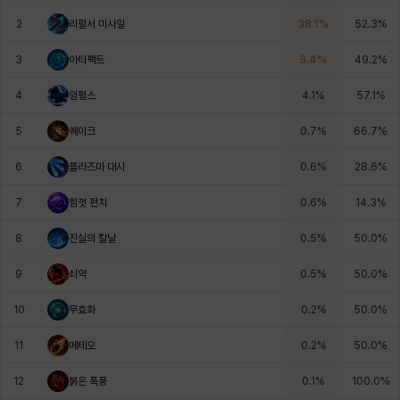
에스텔
에이든
에키온
엘레나
엠마
요한
2
리펄서 미사일
38.1
%
52.3
%
3
아티팩트
5.4
%
49.2
%
윌리엄
유민
유스티나
유키
이렘
이바
4
임펄스
4.1
%
57.1
%
5
퀘이크
0.7
%
66.7
%
이슈트반
이안
일레븐
자히르
재키
제니
6
플라즈마 대시
0.6
%
28.6
%
7
힘껏 펀치
0.6
%
14.3
%
츠바메
카밀로
카티야
칼라
캐시
케네스
8
진실의 칼날
0.5
%
50.0
%
9
쇠약
0.5
%
50.0
%
코렐라인
크레이버
클로에
키아라
타지아
테오도르
10
무효화
0.2
%
50.0
%
11
메테오
0.2
%
50.0
%
펜리르
펠릭스
프리야
피오라
피올로
하트
12
붉은 폭풍
0.1
%
100.0
%