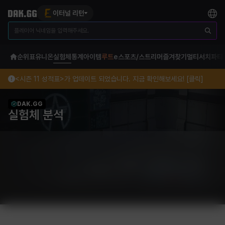
이터널 리턴
순위표
유니온
실험체
통계
아이템
루트
e스포츠/스트리머
즐겨찾기
멀티서치
파티
<시즌 11 성적표>가 업데이트 되었습니다. 지금 확인해보세요! [클릭]
DAK.GG
실험체 분석