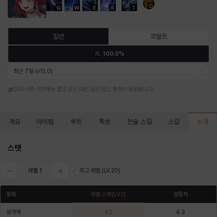
D
Q
W
E
R
T
마르티나
마이
마커스
매그너스
미르카
바냐
일반
코발트
100.0%
바바라
버니스
블레어
비앙카
비형
샬럿
최근 7일 (v12.0)
프리 시즌 기간에는 랭크 모드 대신 일반 모드 통계가 제공됩니다.
셀린
쇼우
쇼이치
수아
슈린
시셀라
소개
개요
아이템
루트
특성
전술 스킬
스킬
실비아
아델라
아드리아나
아디나
아르다
아비게일
스탯
레벨
1
최고 레벨
(LV.20)
아야
아이솔
아이작
알렉스
알론소
얀
항목
레벨 스탯
(LV.
1
)
성장치
공격력
42
4.3