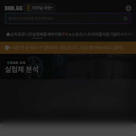
이터널 리턴
순위표
유니온
실험체
통계
아이템
루트
e스포츠/스트리머
즐겨찾기
멀티서치
파티
<시즌 11 성적표>가 업데이트 되었습니다. 지금 확인해보세요! [클릭]
DAK.GG
실험체 분석