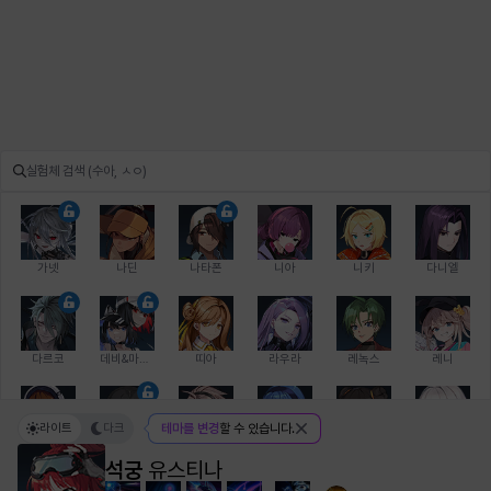
가넷
나딘
나타폰
니아
니키
다니엘
다르코
데비&마를렌
띠아
라우라
레녹스
레니
라이트
다크
테마를 변경
할 수 있습니다.
레온
로지
루크
르노어
리 다이린
리오
석궁
유스티나