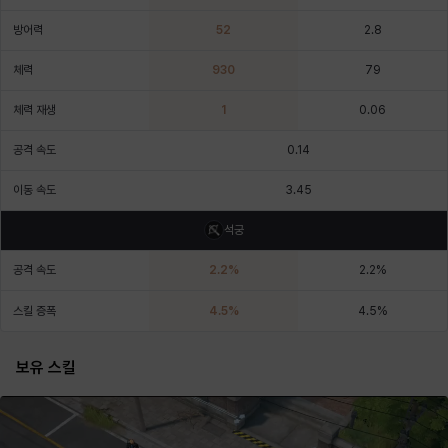
에스텔
에이든
에키온
엘레나
엠마
요한
방어력
52
2.8
체력
930
79
윌리엄
유민
유스티나
유키
이렘
이바
체력 재생
1
0.06
공격 속도
0.14
이슈트반
이안
일레븐
자히르
재키
제니
이동 속도
3.45
석궁
츠바메
카밀로
카티야
칼라
캐시
케네스
공격 속도
2.2
%
2.2
%
스킬 증폭
4.5
%
4.5
%
코렐라인
크레이버
클로에
키아라
타지아
테오도르
보유 스킬
펜리르
펠릭스
프리야
피오라
피올로
하트