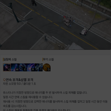
헤이즈
헨리
현우
혜진
히스이
실험체 스킬
무기 스킬
Q
W
E
R
T
D
Q
연속 포격&섬멸 포격
자원 소모량 50 / 쿨다운 1 초
유스티나가 지정한 방향으로 에너지를 두 번 발사하여 스킬 피해를 입힙니다.
일정 시간 안에 스킬을 재사용할 수 있습니다.
재사용 시: 지정한 방향으로 강력한 에너지를 발사하여 스킬 피해를 입히고 일정 시간 동안 이동
속도를 감소시킵니다.
이 스킬이 적에게 적중하면
집중 포격의 쿨다운이 감소합니다.