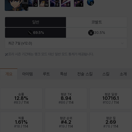
D
Q
W
E
R
T
마르티나
마이
마커스
매그너스
미르카
바냐
일반
코발트
69.5%
30.5%
바바라
버니스
블레어
비앙카
비형
샬럿
최근 7일 (v12.0)
프리 시즌 기간에는 랭크 모드 대신 일반 모드 통계가 제공됩니다.
셀린
쇼우
쇼이치
수아
슈린
시셀라
개요
아이템
루트
특성
전술 스킬
스킬
소개
실비아
아델라
아드리아나
아디나
아르다
아비게일
승률
평균 TK
평균 딜량
12.8%
8.94
10716.1
#
83
/
114
#
86
/
114
#
102
/
114
아야
아이솔
아이작
알렉스
알론소
얀
픽률
평균 순위
평균 킬
1.61%
#4.2
2.69
#
18
/
114
#
19
/
114
#
76
/
114