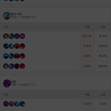
빛의 수호
픽률
1.7
%
승률
18.1
%
특성
픽률
승률
29.7
%
12.4
%
11.3
%
34.9
%
2.9
%
18.2
%
2.9
%
36.4
%
와류
픽률
1.1
%
승률
17.7
%
특성
픽률
승률
21.4
%
11.5
%