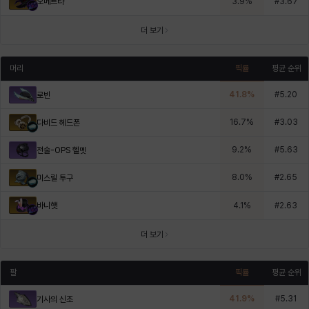
오메르타
3.9
%
#
3.67
더 보기
머리
픽률
평균 순위
41.8
%
#
5.20
로빈
16.7
%
#
3.03
다비드 헤드폰
9.2
%
#
5.63
전술-OPS 헬멧
8.0
%
#
2.65
미스릴 투구
바니햇
4.1
%
#
2.63
더 보기
팔
픽률
평균 순위
41.9
%
#
5.31
기사의 신조