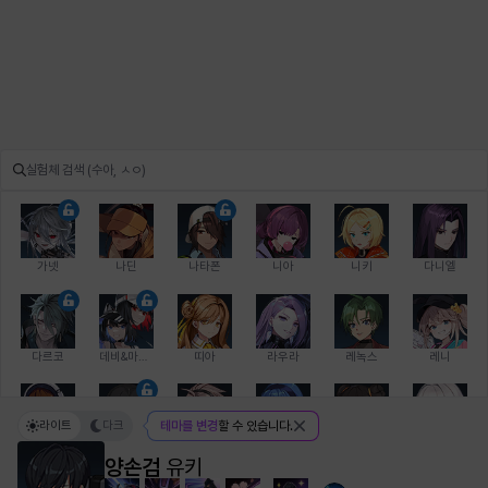
가넷
나딘
나타폰
니아
니키
다니엘
다르코
데비&마를렌
띠아
라우라
레녹스
레니
라이트
다크
테마를 변경
할 수 있습니다.
레온
로지
루크
르노어
리 다이린
리오
양손검
유키