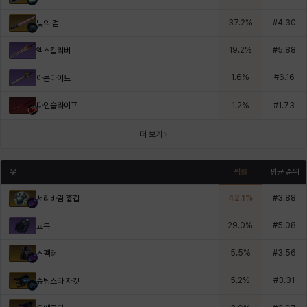
37.2
%
#
4.30
빛의 검
19.2
%
#
5.88
엑스칼리버
1.6
%
#
6.16
아론다이트
다인슬라이프
1.2
%
#
1.73
더 보기
옷
픽률
평균 순위
42.1
%
#
3.88
서리바람 흉갑
29.0
%
#
5.08
교복
5.5
%
#
3.56
스펙터
5.2
%
#
3.31
슈팅스타 자켓