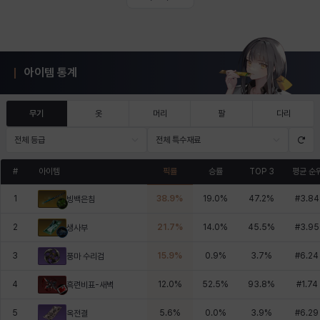
아이템 통계
무기
옷
머리
팔
다리
전체 등급
전체 특수재료
#
아이템
픽률
승률
TOP 3
평균 순
1
38.9
%
19.0
%
47.2
%
#
3.84
빙백은침
2
21.7
%
14.0
%
45.5
%
#
3.95
생사부
3
15.9
%
0.9
%
3.7
%
#
6.24
풍마 수리검
4
12.0
%
52.5
%
93.8
%
#
1.74
흑련비표-새벽
5
5.6
%
0.0
%
3.9
%
#
6.29
옥전결