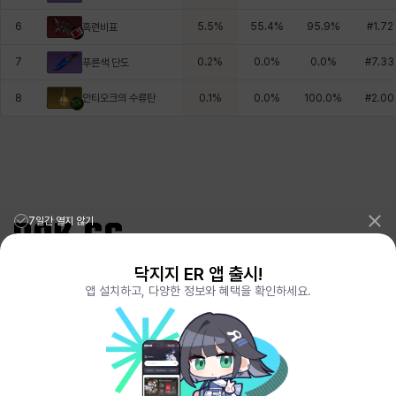
6
5.5
%
55.4
%
95.9
%
#
1.72
흑련비표
7
0.2
%
0.0
%
0.0
%
#
7.33
푸른색 단도
안티오크의 수류탄
8
0.1
%
0.0
%
100.0
%
#
2.00
7일간 열지 않기
닥지지 ER 앱 출시!
리그오브레전드 전적검색 포로지지
PORO.GG
앱 설치하고, 다양한 정보와 혜택을 확인하세요.
전략적팀전투 TFT 전적검색 롤체지지
LOLCHESS.GG
메이플스토리 종합통계
MAPLE.GG
발로란트 전적검색
VALORANT.DAK.GG
배틀그라운드 전적검색
PUBG.DAK.GG
이터널 리턴 전적검색
ER.DAK.GG
원신 전적검색
GENSHIN.DAK.GG