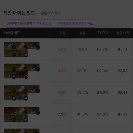
최종 아이템 빌드
승률 0% 표시
헤이즈
헨리
현우
혜진
히스이
아이템 순서 통계
가 추가되었습니다. 화살표를 눌러 확인하세요!
아이템 빌드
픽률
승률
TOP 3
평균 순위
5.0
%
14.9
%
62.7
%
#
3.10
3.7
%
38.0
%
92.0
%
#
2.08
3.1
%
26.2
%
83.3
%
#
2.48
2.6
%
48.6
%
94.3
%
#
1.83