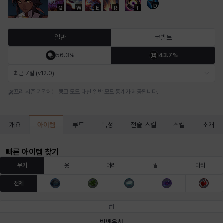
D
Q
W
E
R
T
마르티나
마이
마커스
매그너스
미르카
바냐
일반
코발트
56.3%
43.7%
바바라
버니스
블레어
비앙카
비형
샬럿
최근 7일 (v12.0)
프리 시즌 기간에는 랭크 모드 대신 일반 모드 통계가 제공됩니다.
셀린
쇼우
쇼이치
수아
슈린
시셀라
아이템
개요
루트
특성
전술 스킬
스킬
소개
실비아
아델라
아드리아나
아디나
아르다
아비게일
빠른 아이템 찾기
무기
옷
머리
팔
다리
전체
아야
아이솔
아이작
알렉스
알론소
얀
#
1
빙백은침