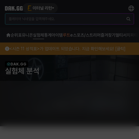
이터널 리턴
순위표
유니온
실험체
통계
아이템
루트
e스포츠/스트리머
즐겨찾기
멀티서치
파티
<시즌 11 성적표>가 업데이트 되었습니다. 지금 확인해보세요! [클릭]
DAK.GG
실험체 분석