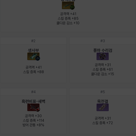
에스텔
에이든
에키온
엘레나
엠마
요한
공격력 +41

스킬 증폭 +85

쿨다운 감소 +10
윌리엄
유민
유스티나
유키
이렘
이바
#
2
#
3
생사부
풍마 수리검
이슈트반
이안
일레븐
자히르
재키
제니
공격력 +31

공격력 +41

스킬 증폭 +61

스킬 증폭 +88
쿨다운 감소 +15
츠바메
카밀로
카티야
칼라
캐시
케네스
#
4
#
5
흑련비표-새벽
옥전결
코렐라인
크레이버
클로에
키아라
타지아
테오도르
공격력 +30

공격력 +31

스킬 증폭 +114

스킬 증폭 +72
방어 관통 +8%
펜리르
펠릭스
프리야
피오라
피올로
하트