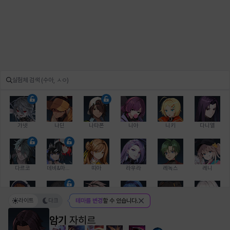
가넷
나딘
나타폰
니아
니키
다니엘
다르코
데비&마를렌
띠아
라우라
레녹스
레니
라이트
다크
테마를 변경
할 수 있습니다.
레온
로지
루크
르노어
리 다이린
리오
암기
자히르