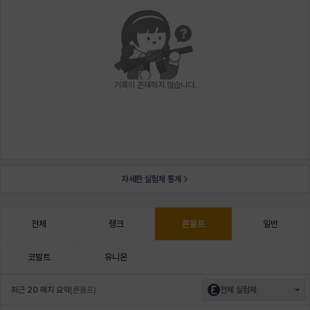
기록이 존재하지 않습니다.
자세한 실험체 통계
전체
랭크
론울프
일반
코발트
유니온
최근 20 매치 요약
(
론울프
)
전체 실험체