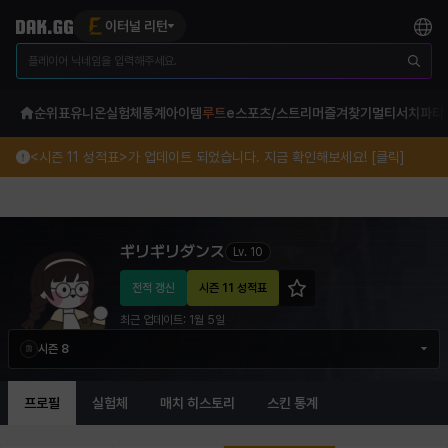
이터널 리턴
순위표
유니온
실험체
통계
아이템
루트
e스포츠/스트리머
즐겨찾기
멀티서치
파티
<시즌 11 성적표>가 업데이트 되었습니다. 지금 확인해보세요! [클릭]
ギリギリダンス 이터널 리턴 프로필 정보
ギリギリダンス
Lv.
10
전적 갱신
시즌 11 성적표
최근 업데이트:
1월 5일
시즌 8
프로필
실험체
매치 히스토리
스킨 통계