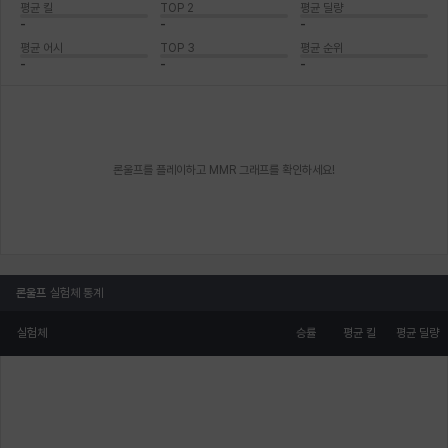
평균 킬
TOP 2
평균 딜량
-
-
-
평균 어시
TOP 3
평균 순위
-
-
-
론울프를 플레이하고 MMR 그래프를 확인하세요!
론울프
실험체 통계
실험체
승률
평균 킬
평균 딜량