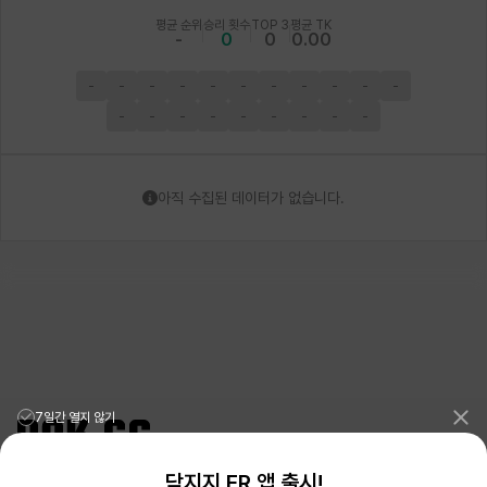
평균 순위
승리 횟수
TOP 3
평균 TK
-
0
0
0.00
-
-
-
-
-
-
-
-
-
-
-
-
-
-
-
-
-
-
-
-
아직 수집된 데이터가 없습니다.
7일간 열지 않기
닥지지 ER 앱 출시!