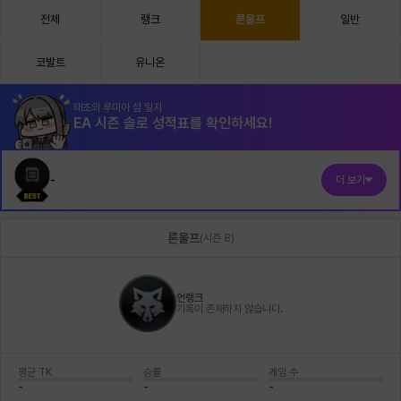
전체
랭크
론울프
일반
코발트
유니온
태초의 루미아 섬 일지
EA 시즌 솔로 성적표를 확인하세요!
-
더 보기
론울프
(
시즌 8
)
언랭크
기록이 존재하지 않습니다.
평균 TK
승률
게임 수
-
-
-