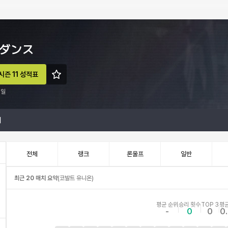
ダンス
시즌 11 성적표
5일
계
전체
랭크
론울프
일반
최근 20 매치 요약
(
코발트 유니온
)
평균 순위
승리 횟수
TOP 3
평균
-
0
0
0