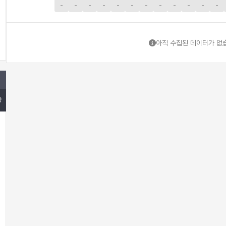
-
-
-
-
-
-
-
-
-
-
-
-
아직 수집된 데이터가 없
량