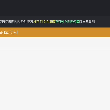
겨찾기
멀티서치
파티 찾기
시즌 11 성적표
켠김에 이터까지
데스크탑 앱
세요! [클릭]