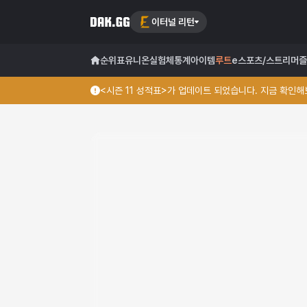
이터널 리턴
순위표
유니온
실험체
통계
아이템
루트
e스포츠/스트리머
즐
<시즌 11 성적표>가 업데이트 되었습니다. 지금 확인해보