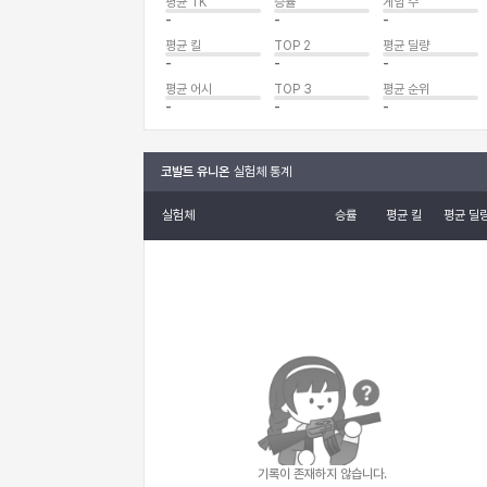
평균 TK
승률
게임 수
-
-
-
평균 킬
TOP 2
평균 딜량
-
-
-
평균 어시
TOP 3
평균 순위
-
-
-
코발트 유니온
실험체 통계
실험체
승률
평균 킬
평균 딜
기록이 존재하지 않습니다.