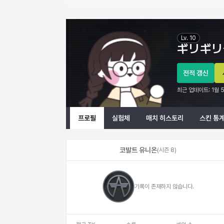
ギリギリダンス 이터널 리턴 프로필 정보
Lv.
10
ギリギリ
전적 갱신
최근 업데이트:
1월 
프로필
실험체
매치 히스토리
스킨 통
코발트 유니온
(
시즌 8
)
기록이 존재하지 않습니다.