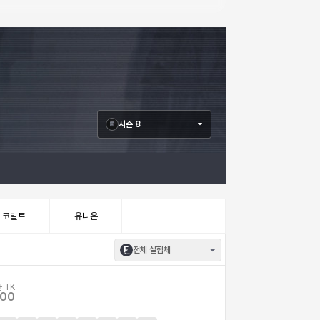
시즌 8
코발트
유니온
전체 실험체
 TK
.00