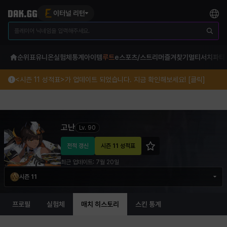
이터널 리턴
순위표
유니온
실험체
통계
아이템
루트
e스포츠/스트리머
즐겨찾기
멀티서치
파티
<시즌 11 성적표>가 업데이트 되었습니다. 지금 확인해보세요! [클릭]
고난 이터널 리턴 프로필 정보
고난
Lv.
90
전적 갱신
시즌 11 성적표
최근 업데이트:
7월 20일
시즌 11
프로필
실험체
매치 히스토리
스킨 통계