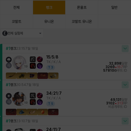
전체
랭크
론울프
일반
코발트
유니온
코발트 유니온
전체 실험체
#1
랭크
23:15
7월 18일
15
/
5
/
8
TK /
K / A
32,898
딜량
19
3269
167
RP
1
T
3
57810
루트 ID
#1
랭크
20:54
7월 18일
34
/
21
/
7
TK /
K / A
49,131
딜량
19
3102
313
RP
2
T
5
비공개
루트 ID
#1
랭크
23:10
7월 18일
24
/
11
/
7