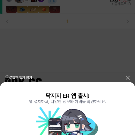
2332
182
RP
1
T
5
비공개
루트 ID
1
7일간 열지 않기
닥지지 ER 앱 출시!
리그오브레전드 전적검색 포로지지
PORO.GG
앱 설치하고, 다양한 정보와 혜택을 확인하세요.
전략적팀전투 TFT 전적검색 롤체지지
LOLCHESS.GG
메이플스토리 종합통계
MAPLE.GG
발로란트 전적검색
VALORANT.DAK.GG
배틀그라운드 전적검색
PUBG.DAK.GG
이터널 리턴 전적검색
ER.DAK.GG
원신 전적검색
GENSHIN.DAK.GG