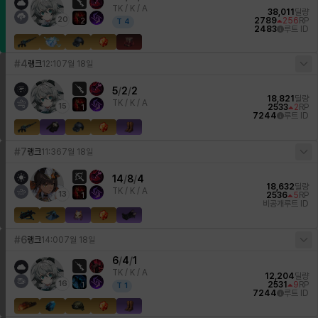
TK /
K / A
38,011
딜량
20
2789
256
RP
2
T
4
2483
루트 ID
#4
랭크
12:10
7월 18일
5
/
2
/
2
18,821
딜량
TK /
K / A
15
2533
2
RP
1
7244
루트 ID
#7
랭크
11:36
7월 18일
14
/
8
/
4
18,632
딜량
TK /
K / A
13
2536
5
RP
1
비공개
루트 ID
#6
랭크
14:00
7월 18일
6
/
4
/
1
TK /
K / A
12,204
딜량
16
2531
9
RP
1
T
1
7244
루트 ID