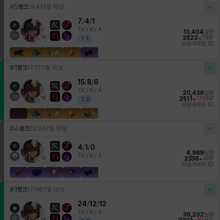
#5
랭크
15:41
7월 18일
7
/
4
/
1
TK /
K / A
13,404
딜량
16
2522
11
RP
1
T
1
비공개
루트 ID
#1
랭크
17:17
7월 16일
15
/
8
/
6
TK /
K / A
20,436
딜량
18
2511
175
RP
2
T
2
비공개
루트 ID
#4
랭크
22:34
7월 16일
4
/
1
/
0
4,989
딜량
TK /
K / A
12
2336
4
RP
1
비공개
루트 ID
#1
랭크
17:06
7월 16일
24
/
12
/
12
TK /
K / A
36,202
딜량
18