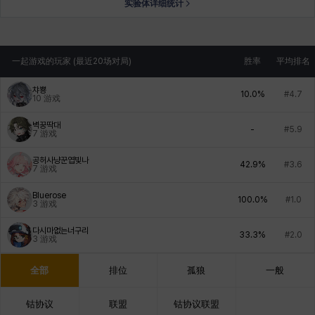
实验体详细统计
一起游戏的玩家 (最近20场对局)
胜率
平均排名
챠뿅
10.0%
#4.7
10
游戏
벽꿍딱대
-
#5.9
7
游戏
공허사냥꾼엽빛나
42.9%
#3.6
7
游戏
BIuerose
100.0%
#1.0
3
游戏
다시마없는너구리
33.3%
#2.0
3
游戏
全部
排位
孤狼
一般
钴协议
联盟
钴协议联盟