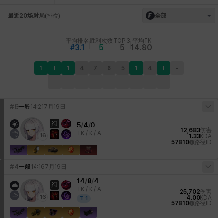
最近20场对局
(
排位
)
全部
平均排名
胜利次数
TOP 3
平均TK
#3.1
5
5
14.80
1
1
1
4
7
6
5
1
4
1
-
-
-
-
-
-
-
-
-
-
#6
一般
14:21
7月19日
5
/
4
/
0
12,683
伤害
TK /
K / A
16
1.33
KDA
1
57810
路径ID
#4
一般
14:16
7月19日
14
/
8
/
4
TK /
K / A
25,702
伤害
16
4.00
KDA
1
T
1
57810
路径ID