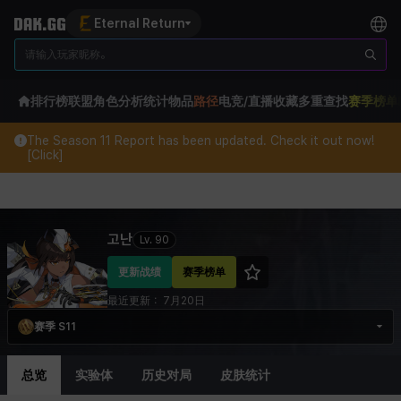
Eternal Return
排行榜
联盟
角色分析
统计
物品
路径
电竞/直播
收藏
多重查找
赛季榜单
The Season 11 Report has been updated. Check it out now!
[Click]
Eternal Return Profile for 고난
고난
Lv.
90
更新战绩
赛季榜单
最近更新：
7月20日
赛季 S11
总览
实验体
历史对局
皮肤统计