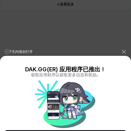
查看更多
7天内请勿打开
DAK.GG(ER) 应用程序已推出！
获取应用程序以获取更多信息和奖励。
League of Legends Stats
PORO.GG
Teamfight Tactics Stats
LOLCHESS.GG
Valorant Stats
VALORANT.DAK.GG
PUBG Stats
PUBG.DAK.GG
Eternal Return Stats
ER.DAK.GG
Genshin Impact Stats
GENSHIN.DAK.GG
Deadlock
DEADLOCK.DAK.GG