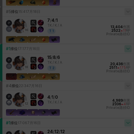
#5
排位
15:41
7月18日
7
/
4
/
1
TK /
K / A
13,404
伤害
16
2522
11
RP
1
T
1
Private
路径ID
#1
排位
17:17
7月16日
15
/
8
/
6
TK /
K / A
20,436
伤害
18
2511
175
RP
2
T
2
Private
路径ID
#4
排位
22:34
7月16日
4
/
1
/
0
4,989
伤害
TK /
K / A
12
2336
4
RP
1
Private
路径ID
#1
排位
17:06
7月16日
24
/
12
/
12