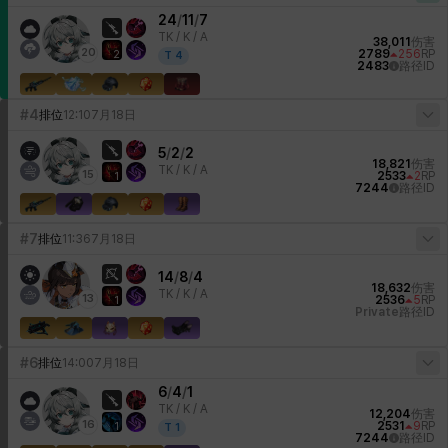
24
/
11
/
7
TK /
K / A
38,011
伤害
20
2789
256
RP
2
T
4
2483
路径ID
#4
排位
12:10
7月18日
5
/
2
/
2
18,821
伤害
TK /
K / A
15
2533
2
RP
1
7244
路径ID
#7
排位
11:36
7月18日
14
/
8
/
4
18,632
伤害
TK /
K / A
13
2536
5
RP
1
Private
路径ID
#6
排位
14:00
7月18日
6
/
4
/
1
TK /
K / A
12,204
伤害
16
2531
9
RP
1
T
1
7244
路径ID