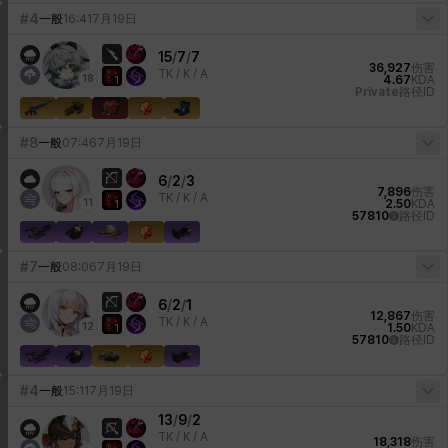
#4
一般
16:41
7月19日
15
/
7
/
7
36,927
伤害
TK /
K / A
18
4.67
KDA
1
Private
路径ID
#8
一般
07:46
7月19日
6
/
2
/
3
7,896
伤害
TK /
K / A
11
2.50
KDA
1
57810
路径ID
#7
一般
08:06
7月19日
6
/
2
/
1
12,867
伤害
TK /
K / A
12
1.50
KDA
1
57810
路径ID
#4
一般
15:11
7月19日
13
/
9
/
2
TK /
K / A
18,318
伤害