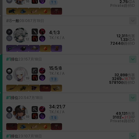
16
2.75
KDA
1
T
1
Private
路径ID
#8
一般
09:06
7月19日
4
/
1
/
3
12,311
伤害
TK /
K / A
12
1.33
KDA
1
7244
路径ID
#1
排位
23:15
7月18日
15
/
5
/
8
TK /
K / A
32,898
伤害
19
3269
167
RP
1
T
3
57810
路径ID
#1
排位
20:54
7月18日
34
/
21
/
7
TK /
K / A
49,131
伤害
19
3102
313
RP
2
T
5
Private
路径ID
#1
排位
23:10
7月18日