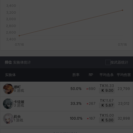
排位
实验体统计
按武器统计
实验体
胜率
RP
平均击杀
平均伤害
TK
16.33
娜町
50.0%
690
23,799
6
游戏
K
9.00
TK
11.67
卡缇娅
33.3%
267
23,012
3
游戏
K
5.67
TK
15.00
莉央
100.0%
167
32,898
1
游戏
K
5.00