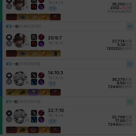
TK /
K / A
36,202
伤害
18
2332
182
RP
1
T
5
Private
路径ID
#3
一般
21:44
7月11日
20
/
9
/
7
27,774
伤害
TK /
K / A
20
5.33
KDA
1
12022
路径ID
#2
一般
17:31
7月11日
14
/
10
/
3
TK /
K / A
36,270
伤害
18
6.50
KDA
1
T
1
7244
路径ID
#1
一般
23:02
7月11日
22
/
7
/
10
TK /
K / A
32,706
伤害
20
17.00
KDA
2
T
2
7244
路径ID