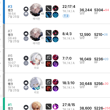
3
#3
22
/
17
/
4
36,244
5304
94
랭크
TK /
K / A
딜량
RP
18:54
19
3
T
2
1
7월 25일
에이든
2
#7
8
/
4
/
3
12,590
5210
26
랭크
딜량
RP
06:49
11
TK /
K / A
0
1
7월 25일
에이든
9
#6
7
/
7
/
0
16,049
5236
20
랭크
딜량
RP
10:07
13
TK /
K / A
7
1
7월 25일
리오
3
#6
18
/
3
/
10
30,648
5256
30
랭크
딜량
RP
19:14
18
TK /
K / A
2
1
7월 25일
리오
#1
27
/
8
/
15
38,600
5226
25
랭크
TK /
K / A