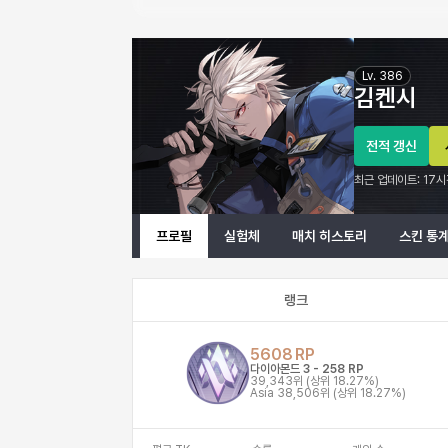
김켄시 이터널 리턴 프로필 정보
Lv.
386
김켄시
전적 갱신
최근 업데이트:
17시
프로필
실험체
매치 히스토리
스킨 통
랭크
5608
RP
다이아몬드 3
-
258
RP
39,343위
(상위 18.27%)
Asia
38,506위
(상위 18.27%)