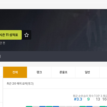
시즌 11 성적표
간 전
계
전체
랭크
론울프
일반
최근 20 매치 요약
(
랭크
)
평균 순위
승리 횟수
TOP 3
평균
#3.3
9
13
16