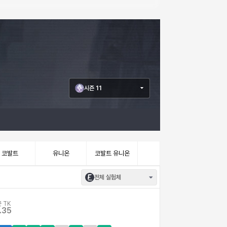
시즌 11
코발트
유니온
코발트 유니온
전체 실험체
 TK
.35