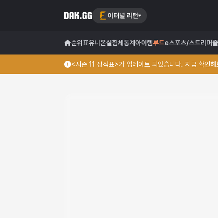
이터널 리턴
순위표
유니온
실험체
통계
아이템
루트
e스포츠/스트리머
즐
<시즌 11 성적표>가 업데이트 되었습니다. 지금 확인해보