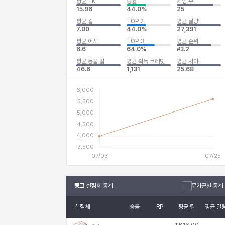
평균 TK
승률
게임 수
15.96
44.0%
25
평균 킬
TOP 2
평균 딜량
7.00
44.0%
27,391
평균 어시
TOP 3
평균 순위
6.6
64.0%
#3.2
평균 동물 킬
평균 획득 크레딧
평균 시야
46.6
1,131
25.68
랭크
실험체 통계
무기군별 통계
실험체
승률
RP
평균 킬
평균 딜