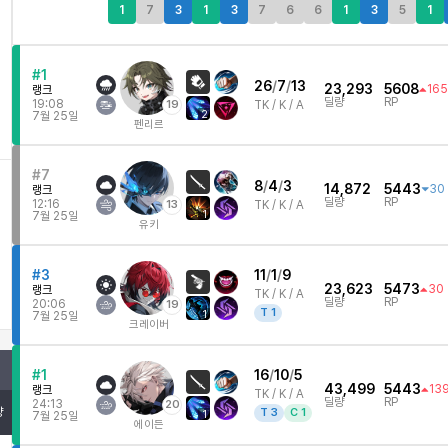
1
7
3
1
3
7
6
6
1
3
5
1
#1
26
/
7
/
13
23,293
5608
165
랭크
딜량
RP
19:08
19
TK /
K / A
2
7월 25일
펜리르
#7
8
/
4
/
3
14,872
5443
30
랭크
딜량
RP
12:16
13
TK /
K / A
1
7월 25일
유키
#3
11
/
1
/
9
23,623
5473
30
랭크
TK /
K / A
딜량
RP
20:06
19
T
1
1
7월 25일
크레이버
#1
16
/
10
/
5
43,499
5443
13
랭크
TK /
K / A
딜량
RP
24:13
20
량
T
3
C
1
1
7월 25일
에이든