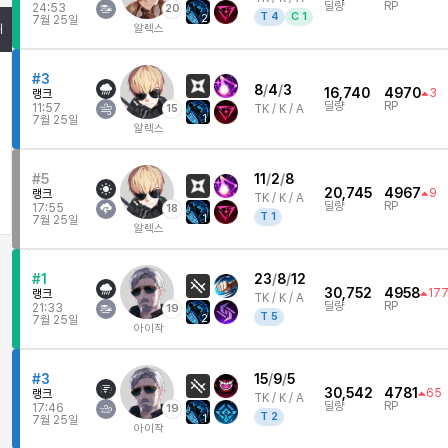
딜량
RP
24:53
20
T
4
C
1
2
7월 25일
알렉스
위
#3
8
/
4
/
3
16,740
4970
3
랭크
딜량
RP
11:57
15
TK /
K / A
1
7월 25일
알렉스
#5
11
/
2
/
8
20,745
4967
9
랭크
TK /
K / A
딜량
RP
17:55
18
T
1
1
7월 25일
알렉스
#1
23
/
8
/
12
30,752
4958
17
랭크
TK /
K / A
딜량
RP
21:33
19
T
5
2
7월 25일
아이작
#3
15
/
9
/
5
30,542
4781
65
랭크
TK /
K / A
딜량
RP
17:46
19
T
2
1
7월 25일
아이작