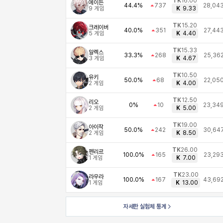
TK
16.00
에이든
44.4%
737
28,04
9
게임
K
9.33
TK
15.20
크레이버
40.0%
351
27,44
5
게임
K
4.40
TK
15.33
알렉스
33.3%
268
25,36
3
게임
K
4.67
TK
10.50
유키
50.0%
68
22,05
2
게임
K
4.00
TK
12.50
리오
0%
10
23,34
2
게임
K
5.00
TK
19.00
아이작
50.0%
242
30,64
2
게임
K
8.50
TK
26.00
펜리르
100.0%
165
23,29
1
게임
K
7.00
TK
23.00
라우라
100.0%
167
43,69
1
게임
K
13.00
자세한 실험체 통계