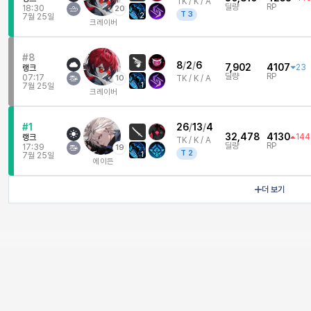
TK /
K / A
딜량
RP
18:30
20
T
3
2
7월 25일
크레이버
#8
8
/
2
/
6
7,902
4107
23
랭크
딜량
RP
07:17
10
TK /
K / A
1
7월 25일
크레이버
#1
26
/
13
/
4
32,478
4130
144
랭크
TK /
K / A
딜량
RP
17:39
19
T
2
1
7월 25일
에이든
더 보기