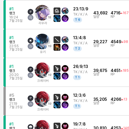
#1
23
/
13
/
9
43,692
4716
167
랭크
TK /
K / A
딜량
RP
16:24
18
T
6
1
7월 25일
라우라
#1
13
/
4
/
8
29,227
4549
98
랭크
TK /
K / A
딜량
RP
22:55
19
T
2
2
7월 25일
유키
#1
26
/
9
/
13
39,675
4451
185
랭크
TK /
K / A
딜량
RP
20:20
19
T
1
2
7월 25일
크레이버
#5
12
/
3
/
6
35,205
4266
13
랭크
TK /
K / A
딜량
RP
21:19
19
T
1
1
7월 25일
크레이버
#1
19
/
7
/
8
30,810
4253
14
랭크