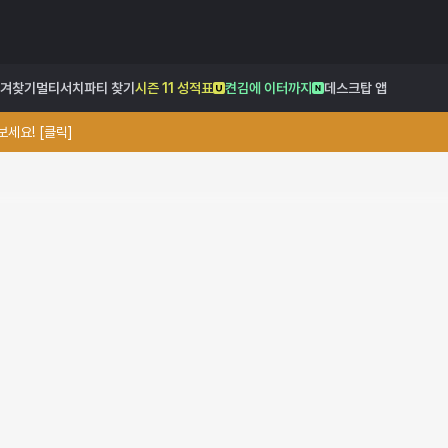
겨찾기
멀티서치
파티 찾기
시즌 11 성적표
켠김에 이터까지
데스크탑 앱
세요! [클릭]