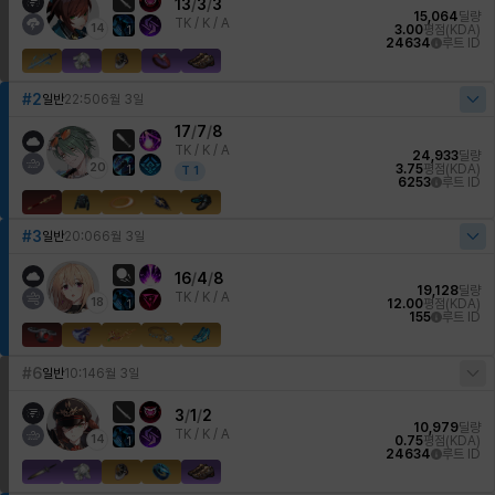
13
/
3
/
3
15,064
딜량
TK /
K / A
14
3.00
평점(KDA)
1
24634
루트 ID
#2
일반
22:50
6월 3일
17
/
7
/
8
TK /
K / A
24,933
딜량
20
3.75
평점(KDA)
1
T
1
6253
루트 ID
#3
일반
20:06
6월 3일
16
/
4
/
8
19,128
딜량
TK /
K / A
18
12.00
평점(KDA)
1
155
루트 ID
#6
일반
10:14
6월 3일
3
/
1
/
2
10,979
딜량
TK /
K / A
14
0.75
평점(KDA)
1
24634
루트 ID