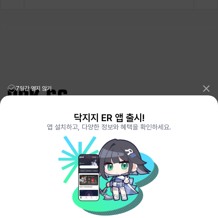
7일간 열지 않기
닥지지 ER 앱 출시!
리그오브레전드 전적검색 포로지지
PORO.GG
앱 설치하고, 다양한 정보와 혜택을 확인하세요.
전략적팀전투 TFT 전적검색 롤체지지
LOLCHESS.GG
메이플스토리 종합통계
MAPLE.GG
발로란트 전적검색
VALORANT.DAK.GG
배틀그라운드 전적검색
PUBG.DAK.GG
이터널 리턴 전적검색
ER.DAK.GG
원신 전적검색
GENSHIN.DAK.GG
데드락
DEADLOCK.DAK.GG