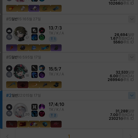
10266
루트 ID
#5
일반
15:16
5월 27일
13
/
7
/
3
TK /
K / A
26,694
딜량
17
1.67
평점(KDA)
1
T
1
556
루트 ID
#5
일반
16:59
5월 17일
15
/
5
/
7
32,533
딜량
TK /
K / A
18
6.00
평점(KDA)
1
26994
루트 ID
#2
일반
22:01
5월 17일
17
/
4
/
10
TK /
K / A
31,288
딜량
20
7.00
평점(KDA)
1
T
2
23021
루트 ID
1