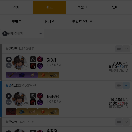
전체
랭크
론울프
일반
코발트
유니온
코발트 유니온
전체 실험체
#7
랭크
11:38
3일 전
5
/
3
/
1
8,936
딜량
TK /
K / A
14
8110
50
RP
1
비공개
루트 ID
#2
랭크
22:45
3일 전
15
/
5
/
6
19,458
딜량
TK /
K / A
20
8190
23
RP
2
비공개
루트 ID
#6
랭크
13:21
3일 전
3
/
0
/
3