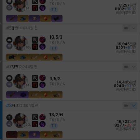
TK /
K / A
8,257
딜량
14
8182
39
RP
1
T
1
비공개
루트 ID
#5
랭크
14:04
3일 전
10
/
5
/
3
TK /
K / A
19,945
딜량
16
8221
19
RP
1
T
1
비공개
루트 ID
#7
랭크
12:24
4일 전
9
/
5
/
3
14,436
딜량
TK /
K / A
14
8240
37
RP
1
비공개
루트 ID
#3
랭크
22:30
4일 전
13
/
2
/
6
TK /
K / A
16,722
딜량
20
8277
29
RP
1
T
1
비공개
루트 ID