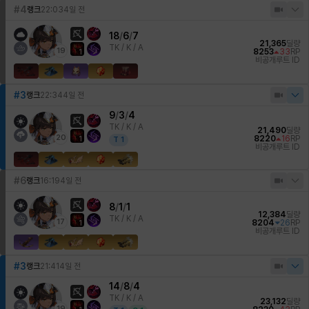
#4
랭크
22:03
4일 전
18
/
6
/
7
21,365
딜량
TK /
K / A
19
8253
33
RP
1
비공개
루트 ID
#3
랭크
22:34
4일 전
9
/
3
/
4
TK /
K / A
21,490
딜량
20
8220
16
RP
1
T
1
비공개
루트 ID
#6
랭크
16:19
4일 전
8
/
1
/
1
12,384
딜량
TK /
K / A
17
8204
26
RP
1
비공개
루트 ID
#3
랭크
21:41
4일 전
14
/
8
/
4
TK /
K / A
23,132
딜량
19