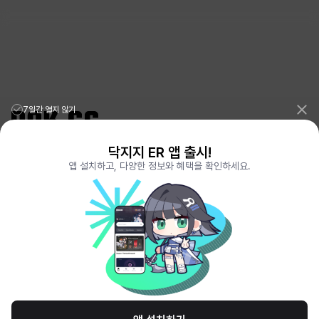
7일간 열지 않기
닥지지 ER 앱 출시!
리그오브레전드 전적검색 포로지지
PORO.GG
앱 설치하고, 다양한 정보와 혜택을 확인하세요.
전략적팀전투 TFT 전적검색 롤체지지
LOLCHESS.GG
메이플스토리 종합통계
MAPLE.GG
발로란트 전적검색
VALORANT.DAK.GG
배틀그라운드 전적검색
PUBG.DAK.GG
이터널 리턴 전적검색
ER.DAK.GG
원신 전적검색
GENSHIN.DAK.GG
데드락
DEADLOCK.DAK.GG
서비스 이용 약관
개인정보 취급방침
제휴 문의
고객센터
채용