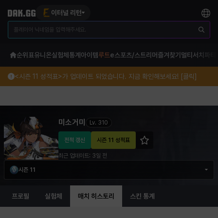
이터널 리턴
순위표
유니온
실험체
통계
아이템
루트
e스포츠/스트리머
즐겨찾기
멀티서치
파티
<시즌 11 성적표>가 업데이트 되었습니다. 지금 확인해보세요! [클릭]
미소거미 이터널 리턴 프로필 정보
미소거미
Lv.
310
전적 갱신
시즌 11 성적표
최근 업데이트:
3일 전
시즌 11
프로필
실험체
매치 히스토리
스킨 통계