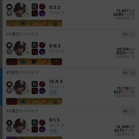
6
/
3
/
2
12,457
딜량
TK /
K / A
18
8289
34
RP
2
비공개
루트 ID
#4
랭크
22:32
4일 전
9
/
6
/
3
28,106
딜량
TK /
K / A
20
8323
4
RP
2
비공개
루트 ID
#2
랭크
23:04
4일 전
13
/
4
/
3
TK /
K / A
13,738
딜량
19
8327
57
RP
2
T
1
비공개
루트 ID
#4
랭크
18:43
4일 전
9
/
1
/
3
TK /
K / A
14,086
딜량
19
8270
13
RP
1
T
1
비공개
루트 ID