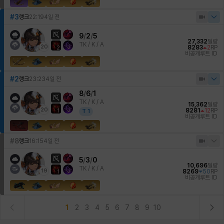
#3
랭크
22:19
4일 전
9
/
2
/
5
27,332
딜량
TK /
K / A
20
8283
2
RP
2
비공개
루트 ID
#2
랭크
23:23
4일 전
8
/
6
/
1
TK /
K / A
15,362
딜량
20
8281
12
RP
1
T
1
비공개
루트 ID
#8
랭크
16:15
4일 전
5
/
3
/
0
10,696
딜량
TK /
K / A
19
8269
50
RP
1
비공개
루트 ID
1
2
3
4
5
6
7
8
9
10