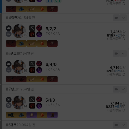
8230
43
RP
1
T
1
C
1
비공개
루트 ID
#4
랭크
20:15
4일 전
6
/
2
/
2
7,415
딜량
TK /
K / A
20
8187
21
RP
1
비공개
루트 ID
#5
랭크
19:19
4일 전
6
/
4
/
0
4,716
딜량
TK /
K / A
19
8208
29
RP
1
비공개
루트 ID
#7
랭크
11:25
4일 전
5
/
1
/
3
7,184
딜량
TK /
K / A
14
8237
52
RP
1
비공개
루트 ID
#5
랭크
20:09
4일 전