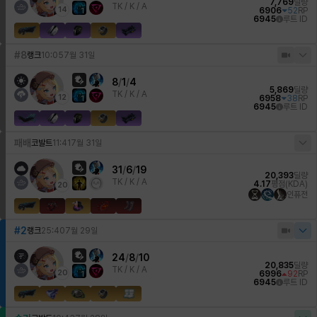
7,769
딜량
TK /
K / A
14
6906
52
RP
1
6945
루트 ID
#8
랭크
10:05
7월 31일
8
/
1
/
4
5,869
딜량
TK /
K / A
12
6958
38
RP
1
6945
루트 ID
패배
코발트
11:41
7월 31일
31
/
6
/
19
20,393
딜량
TK /
K / A
4.17
평점(KDA)
20
인퓨전
#2
랭크
25:40
7월 29일
24
/
8
/
10
20,835
딜량
TK /
K / A
20
6996
92
RP
1
6945
루트 ID