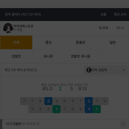
함께 플레이 (최근 20 매치)
승률
평균 순위
약지마에스트로
12.5%
#2.4
8
게임
전체
랭크
론울프
일반
코발트
유니온
코발트 유니온
최근 20 매치 요약
(
랭크
)
전체 실험체
평균 순위
승리 횟수
TOP 3
평균 TK
#5.0
2
5
9.15
7
7
8
2
4
6
5
7
3
7
4
5
5
6
1
7
4
8
3
1
패배
코발트
14:40
6일 전