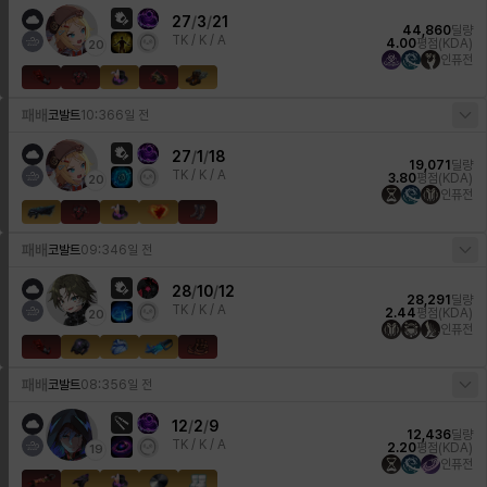
27
/
3
/
21
44,860
딜량
TK /
K / A
4.00
평점(KDA)
20
인퓨전
패배
코발트
10:36
6일 전
27
/
1
/
18
19,071
딜량
TK /
K / A
3.80
평점(KDA)
20
인퓨전
패배
코발트
09:34
6일 전
28
/
10
/
12
28,291
딜량
TK /
K / A
2.44
평점(KDA)
20
인퓨전
패배
코발트
08:35
6일 전
12
/
2
/
9
12,436
딜량
TK /
K / A
2.20
평점(KDA)
19
인퓨전