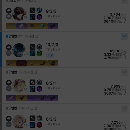
#5
일반
14:21
6시간 전
9
/
3
/
3
9,764
딜량
TK /
K / A
15
2.00
평점(KDA)
1
3649
루트 ID
#2
일반
20:10
6시간 전
13
/
7
/
3
TK /
K / A
16,310
딜량
20
3.33
평점(KDA)
1
T
2
4753
루트 ID
#7
일반
11:27
6시간 전
6
/
2
/
1
7,998
딜량
TK /
K / A
14
0.75
평점(KDA)
1
3067
루트 ID
#6
일반
11:06
7시간 전
6
/
3
/
3
7,295
딜량
TK /
K / A
14
2.00
평점(KDA)
1
3000
루트 ID