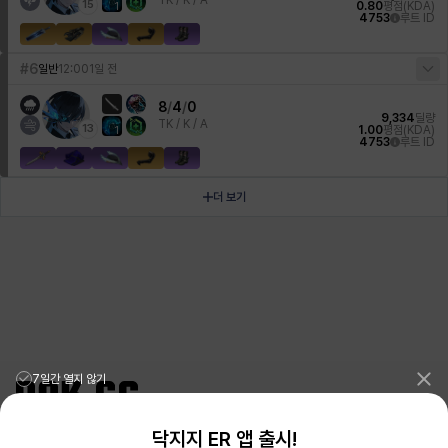
TK /
K / A
15
0.80
평점(KDA)
1
4753
루트 ID
#6
일반
12:00
1일 전
8
/
4
/
0
9,334
딜량
TK /
K / A
13
1.00
평점(KDA)
1
4753
루트 ID
더 보기
7일간 열지 않기
닥지지 ER 앱 출시!
리그오브레전드 전적검색 포로지지
PORO.GG