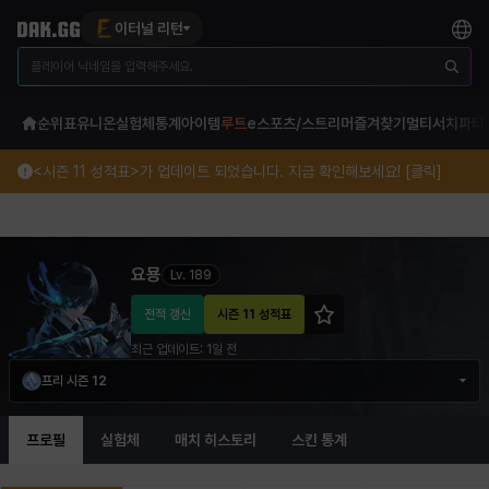
이터널 리턴
순위표
유니온
실험체
통계
아이템
루트
e스포츠/스트리머
즐겨찾기
멀티서치
파티
<시즌 11 성적표>가 업데이트 되었습니다. 지금 확인해보세요! [클릭]
요묭 이터널 리턴 프로필 정보
요묭
Lv.
189
전적 갱신
시즌 11 성적표
최근 업데이트:
1일 전
프리 시즌 12
프로필
실험체
매치 히스토리
스킨 통계