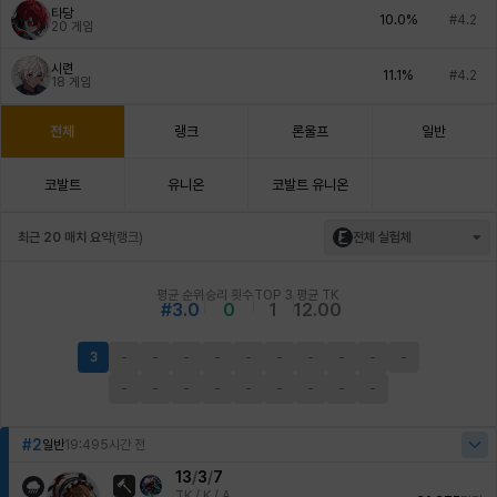
타당
10.0%
#4.2
20
게임
시련
11.1%
#4.2
18
게임
전체
랭크
론울프
일반
코발트
유니온
코발트 유니온
최근 20 매치 요약
(
랭크
)
전체 실험체
평균 순위
승리 횟수
TOP 3
평균 TK
#3.0
0
1
12.00
3
-
-
-
-
-
-
-
-
-
-
-
-
-
-
-
-
-
-
-
#2
일반
19:49
5시간 전
13
/
3
/
7
TK /
K / A