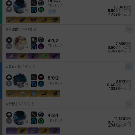
14
/
4
/
7
TK /
K / A
15,981
딜량
18
5.50
평점(KDA)
1
T
3
4753
루트 ID
#4
일반
10:44
1일 전
4
/
1
/
2
7,655
딜량
TK /
K / A
14
0.50
평점(KDA)
1
3067
루트 ID
#3
일반
15:44
1일 전
8
/
0
/
2
8,613
딜량
TK /
K / A
18
0.40
평점(KDA)
1
1023
루트 ID
#5
일반
11:38
1일 전
4
/
2
/
1
11,350
딜량
TK /
K / A
15
0.75
평점(KDA)
1
4753
루트 ID