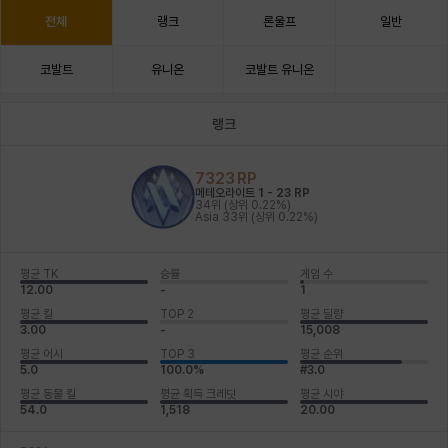
전체
랭크
론울프
일반
코발트
유니온
코발트 유니온
랭크
7323
RP
메테오라이트 1
-
23
RP
34위
(상위 0.22%)
Asia
33위
(상위 0.22%)
평균 TK
승률
게임 수
12.00
-
1
평균 킬
TOP 2
평균 딜량
3.00
-
15,008
평균 어시
TOP 3
평균 순위
5.0
100.0%
#3.0
평균 동물 킬
평균 획득 크레딧
평균 시야
54.0
1,518
20.00