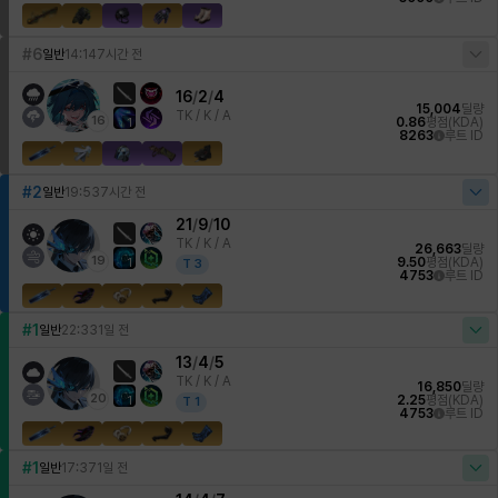
#6
일반
14:14
7시간 전
16
/
2
/
4
15,004
딜량
TK /
K / A
16
0.86
평점(KDA)
1
8263
루트 ID
#2
일반
19:53
7시간 전
21
/
9
/
10
TK /
K / A
26,663
딜량
19
9.50
평점(KDA)
1
T
3
4753
루트 ID
#1
일반
22:33
1일 전
13
/
4
/
5
TK /
K / A
16,850
딜량
20
2.25
평점(KDA)
1
T
1
4753
루트 ID
#1
일반
17:37
1일 전