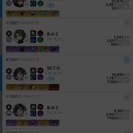
21,975
딜량
20
2.00
평점(KDA)
2
T
1
32
루트 ID
#6
일반
10:42
5시간 전
8
/
4
/
2
7,241
딜량
TK /
K / A
14
1.50
평점(KDA)
1
94
루트 ID
#3
일반
17:09
5시간 전
10
/
7
/
0
TK /
K / A
19,833
딜량
18
1.75
평점(KDA)
1
T
1
7162
루트 ID
#8
일반
09:25
6시간 전
8
/
4
/
2
9,351
딜량
TK /
K / A
12
3.00
평점(KDA)
1
7162
루트 ID