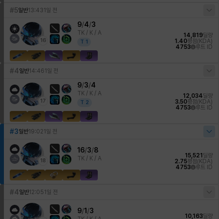
#5
일반
13:43
1일 전
9
/
4
/
3
TK /
K / A
14,819
딜량
16
1.40
평점(KDA)
1
T
1
4753
루트 ID
#4
일반
14:46
1일 전
9
/
3
/
4
TK /
K / A
12,034
딜량
17
3.50
평점(KDA)
1
T
2
4753
루트 ID
#3
일반
19:02
1일 전
16
/
3
/
8
15,521
딜량
TK /
K / A
18
2.75
평점(KDA)
1
4753
루트 ID
#4
일반
12:05
1일 전
9
/
1
/
3
10,163
딜량