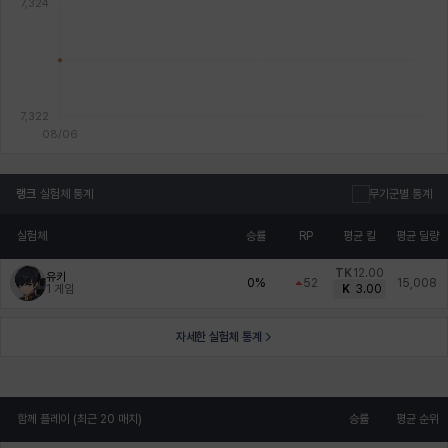
랭크
실험체 통계
무기군별 통계
실험체
승률
RP
평균 킬
평균 딜량
TK
12.00
유키
0%
52
15,008
1
게임
K
3.00
자세한 실험체 통계
함께 플레이 (최근 20 매치)
승률
평균 순위