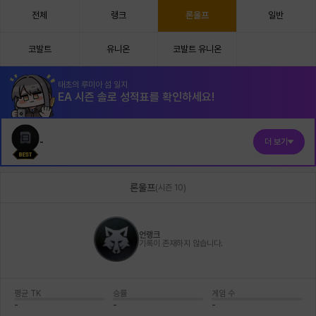
전체
랭크
론울프
일반
코발트
유니온
코발트 유니온
태초의 루미아 섬 일지
EA 시즌 솔로 성적표를 확인하세요!
-
더 보기
론울프
(
시즌 10
)
언랭크
기록이 존재하지 않습니다.
평균 TK
승률
게임 수
-
-
-