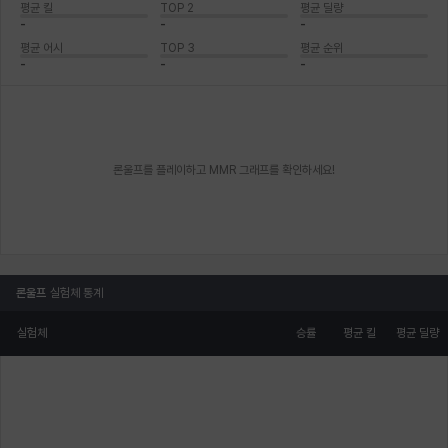
평균 킬
TOP 2
평균 딜량
-
-
-
평균 어시
TOP 3
평균 순위
-
-
-
론울프를 플레이하고 MMR 그래프를 확인하세요!
론울프
실험체 통계
실험체
승률
평균 킬
평균 딜량