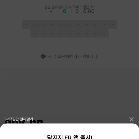
평균 순위
승리 횟수
TOP 3
평균 TK
-
0
0
0.00
-
-
-
-
-
-
-
-
-
-
-
-
-
-
-
-
-
-
-
-
아직 수집된 데이터가 없습니다.
7일간 열지 않기
닥지지 ER 앱 출시!