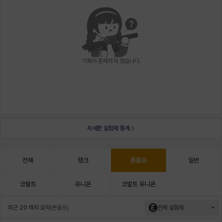
기록이 존재하지 않습니다.
자세한 실험체 통계
전체
랭크
론울프
일반
코발트
유니온
코발트 유니온
최근 20 매치 요약
(
론울프
)
전체 실험체