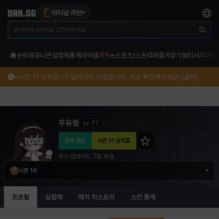
이터널 리턴
순위표
유니온
실험체
통계
아이템
루트
e스포츠/스트리머
즐겨찾기
멀티서치
파티
<시즌 11 성적표>가 업데이트 되었습니다. 지금 확인해보세요! [클릭]
우유림 이터널 리턴 프로필 정보
우유림
Lv.
77
전적 갱신
시즌 11 성적표
최근 업데이트:
7월 16일
시즌 10
프로필
실험체
매치 히스토리
스킨 통계