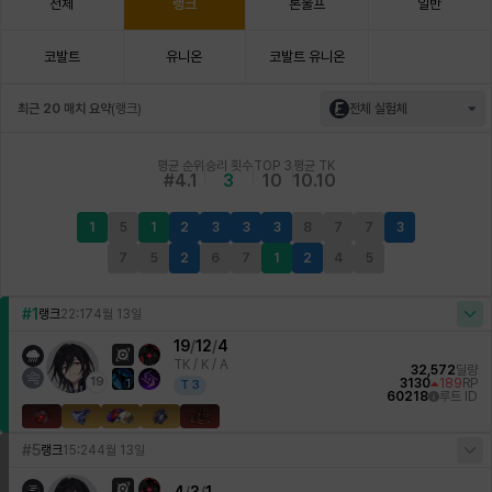
전체
랭크
론울프
일반
코발트
유니온
코발트 유니온
최근 20 매치 요약
(
랭크
)
전체 실험체
평균 순위
승리 횟수
TOP 3
평균 TK
#4.1
3
10
10.10
1
5
1
2
3
3
3
8
7
7
3
7
5
2
6
7
1
2
4
5
#1
랭크
22:17
4월 13일
19
/
12
/
4
TK /
K / A
32,572
딜량
19
3130
189
RP
1
T
3
60218
루트 ID
#5
랭크
15:24
4월 13일