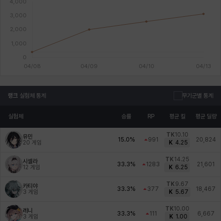
랭크
실험체 통계
무기군별 통계
실험체
승률
RP
평균 킬
평균 딜량
TK
10.10
유민
15.0%
991
20,824
20
게임
K
4.25
TK
14.25
시셀라
33.3%
1283
21,601
12
게임
K
6.25
TK
9.67
카티야
33.3%
377
18,467
3
게임
K
5.67
TK
10.00
레니
33.3%
111
6,667
3
게임
K
1.00