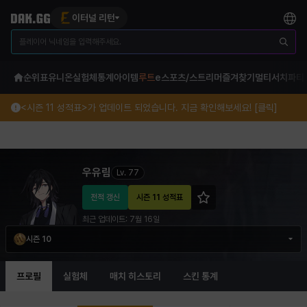
이터널 리턴
순위표
유니온
실험체
통계
아이템
루트
e스포츠/스트리머
즐겨찾기
멀티서치
파티
<시즌 11 성적표>가 업데이트 되었습니다. 지금 확인해보세요! [클릭]
우유림 이터널 리턴 프로필 정보
우유림
Lv.
77
전적 갱신
시즌 11 성적표
최근 업데이트:
7월 16일
시즌 10
프로필
실험체
매치 히스토리
스킨 통계