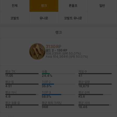
전체
랭크
론울프
일반
코발트
유니온
코발트 유니온
랭크
3130
RP
골드 2
-
130
RP
108,035위
(상위 50.01%)
Asia
104,364위
(상위 50.01%)
평균 TK
승률
게임 수
11.05
24.4%
41
평균 킬
TOP 2
평균 딜량
4.51
36.6%
18,879
평균 어시
TOP 3
평균 순위
4.6
58.5%
#3.6
평균 동물 킬
평균 획득 크레딧
평균 시야
43.6
968
18.46