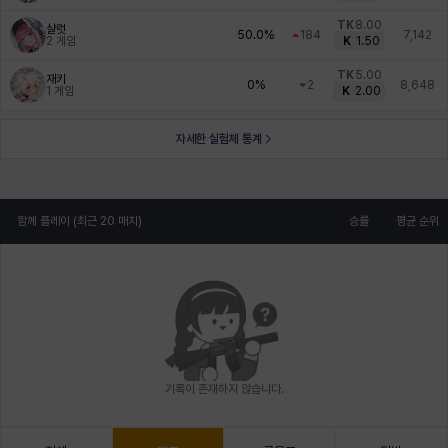
TK
8.00
샬럿
50.0%
184
7,142
2
게임
K
1.50
TK
5.00
재키
0%
2
8,648
1
게임
K
2.00
자세한 실험체 통계
함께 플레이 (최근 20 매치)
승률
평균 순위
기록이 존재하지 않습니다.