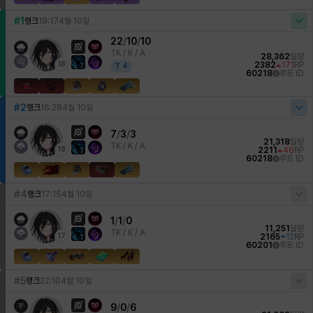
#1
랭크
19:17
4월 10일
22
/
10
/
10
TK /
K / A
28,362
딜량
18
2382
171
RP
1
T
4
60218
루트 ID
#2
랭크
16:28
4월 10일
7
/
3
/
3
21,318
딜량
TK /
K / A
18
2211
46
RP
1
60218
루트 ID
#4
랭크
17:15
4월 10일
1
/
1
/
0
11,251
딜량
TK /
K / A
17
2165
12
RP
1
60201
루트 ID
#5
랭크
22:10
4월 10일
9
/
0
/
6