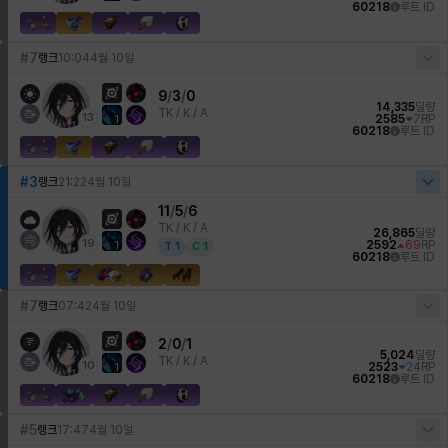
60218
루트 ID
#7
랭크
10:04
4월 10일
9
/
3
/
0
14,335
딜량
TK /
K / A
13
2585
7
RP
1
60218
루트 ID
#3
랭크
21:22
4월 10일
11
/
5
/
6
TK /
K / A
26,865
딜량
19
2592
69
RP
1
T
1
C
1
60218
루트 ID
#7
랭크
07:42
4월 10일
2
/
0
/
1
5,024
딜량
TK /
K / A
10
2523
24
RP
1
60218
루트 ID
#5
랭크
17:47
4월 10일