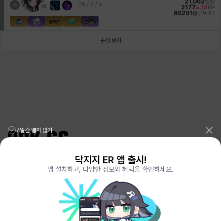
21,062
딜량
TK /
K / A
18
2177
38
RP
1
60201
루트 ID
더 보기
7일간 열지 않기
닥지지 ER 앱 출시!
리그오브레전드 전적검색 포로지지
PORO.GG
앱 설치하고, 다양한 정보와 혜택을 확인하세요.
전략적팀전투 TFT 전적검색 롤체지지
LOLCHESS.GG
메이플스토리 종합통계
MAPLE.GG
발로란트 전적검색
VALORANT.DAK.GG
배틀그라운드 전적검색
PUBG.DAK.GG
이터널 리턴 전적검색
ER.DAK.GG