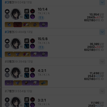
#3
랭크
19:02
4월 13일
10
/
1
/
4
TK /
K / A
10,954
딜량
19
2649
47
RP
1
T
1
60218
루트 ID
#3
랭크
20:49
4월 13일
15
/
5
/
8
TK /
K / A
35,385
딜량
16
2602
59
RP
1
T
1
60218
루트 ID
#8
랭크
09:39
4월 13일
4
/
2
/
1
11,496
딜량
TK /
K / A
13
2543
20
RP
1
60218
루트 ID
#7
랭크
13:55
4월 13일
3
/
2
/
1
11,195
딜량
TK /
K / A
15
2563
22
RP
1