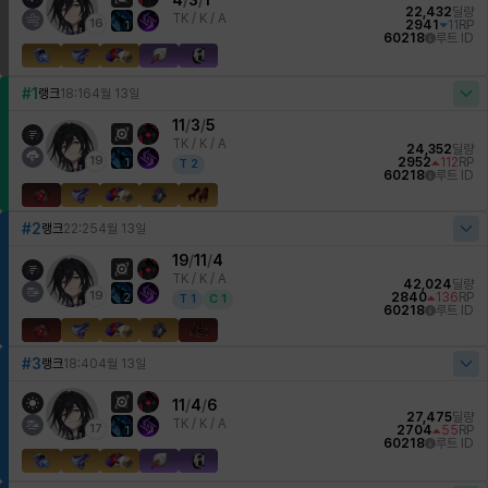
4
/
3
/
1
22,432
딜량
TK /
K / A
16
2941
11
RP
1
60218
루트 ID
#1
랭크
18:16
4월 13일
11
/
3
/
5
TK /
K / A
24,352
딜량
19
2952
112
RP
1
T
2
60218
루트 ID
#2
랭크
22:25
4월 13일
19
/
11
/
4
TK /
K / A
42,024
딜량
19
2840
136
RP
2
T
1
C
1
60218
루트 ID
#3
랭크
18:40
4월 13일
11
/
4
/
6
27,475
딜량
TK /
K / A
17
2704
55
RP
1
60218
루트 ID