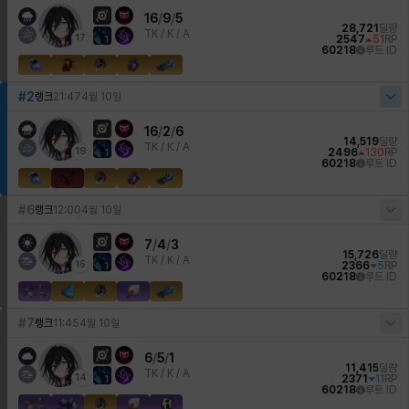
16
/
9
/
5
28,721
딜량
TK /
K / A
17
2547
51
RP
1
60218
루트 ID
#2
랭크
21:47
4월 10일
16
/
2
/
6
14,519
딜량
TK /
K / A
19
2496
130
RP
1
60218
루트 ID
#6
랭크
12:00
4월 10일
7
/
4
/
3
15,726
딜량
TK /
K / A
15
2366
5
RP
1
60218
루트 ID
#7
랭크
11:45
4월 10일
6
/
5
/
1
11,415
딜량
TK /
K / A
14
2371
11
RP
1
60218
루트 ID