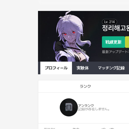
Eternal Return Profile for 정리해고된알바생
Lv.
214
정리해고
戦績更新
最新アップデート:
プロフィール
実験体
マッチング記録
ランク
アンランク
記録が存在しません。