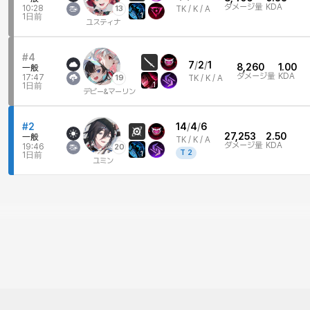
ダメージ量
KDA
10:28
13
TK /
K / A
1
1日前
ユスティナ
#4
7
/
2
/
1
8,260
1.00
一般
ダメージ量
KDA
17:47
19
TK /
K / A
1
1日前
デビー&マーリン
#2
14
/
4
/
6
27,253
2.50
一般
TK /
K / A
ダメージ量
KDA
19:46
20
T
2
1
1日前
ユミン