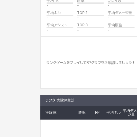
平均TK
勝率
プレイ数
-
-
-
平均キル
TOP 2
平均ダメージ量
-
-
-
平均アシスト
TOP 3
平均順位
-
-
-
ランクゲームをプレイしてRPグラフをご確認しましょう！
ランク
実験体統計
平均ダメ
実験体
勝率
RP
平均キル
ジ量