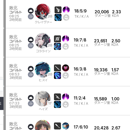
敗北
18
/
5
/
9
20,006
2.33
コバルト
ダメージ量
KDA
08:25
20
TK /
K / A
2時間前
クレイヴァー
敗北
19
/
7
/
8
23,651
2.50
コバルト
ダメージ量
KDA
08:25
20
TK /
K / A
2時間前
コラライン
敗北
16
/
3
/
8
19,336
1.57
コバルト
ダメージ量
KDA
08:53
20
TK /
K / A
3時間前
ヒスイ
敗北
11
/
2
/
4
15,589
1.00
コバルト
ダメージ量
KDA
位
07:33
17
TK /
K / A
3時間前
ヘイズ
敗北
17
/
6
/
10
20,428
2.67
コバルト