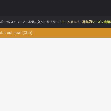
スポーツ/ストリーマー
お気に入り
マルチサーチ
チームメンバー募集
シーズン成績
 it out now! [Click]