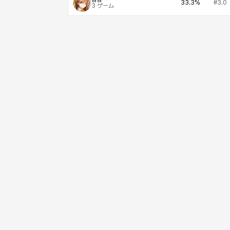
33.3%
#3.0
3
ゲーム