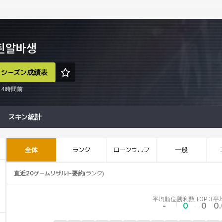
된알바생
シーズン成績表
4時間前
スキン統計
全体
ランク
ローンウルフ
一般
直近20ゲームリザルト要約
(
ランク
)
平均順位
勝利数
TOP 3
平
-
0
0
0