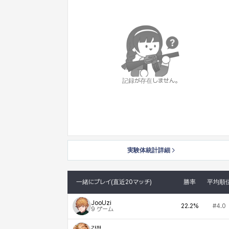
記録が存在しません。
実験体統計詳細
一緒にプレイ(直近20マッチ)
勝率
平均順
JooUzi
22.2%
#4.0
9
ゲーム
감점