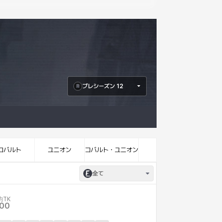
プレシーズン 12
コバルト
ユニオン
コバルト・ユニオン
全て
均TK
.00