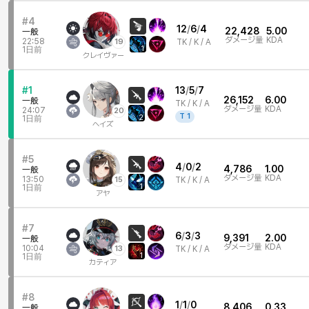
#4
12
/
6
/
4
22,428
5.00
一般
ダメージ量
KDA
22:58
19
TK /
K / A
1
1日前
クレイヴァー
#1
13
/
5
/
7
26,152
6.00
一般
TK /
K / A
ダメージ量
KDA
24:07
20
T
1
2
1日前
ヘイズ
#5
4
/
0
/
2
4,786
1.00
一般
ダメージ量
KDA
13:50
15
TK /
K / A
1
1日前
アヤ
#7
6
/
3
/
3
9,391
2.00
一般
ダメージ量
KDA
10:04
13
TK /
K / A
1
1日前
カティア
#8
1
/
1
/
0
8,406
0.33
一般