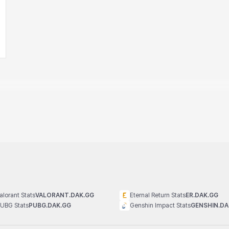
alorant Stats
VALORANT.DAK.GG
Eternal Return Stats
ER.DAK.GG
UBG Stats
PUBG.DAK.GG
Genshin Impact Stats
GENSHIN.DA