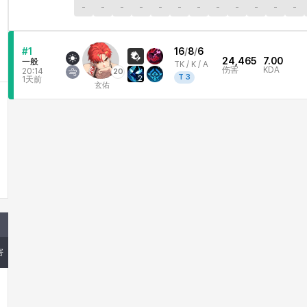
-
-
-
-
-
-
-
-
-
-
-
-
#1
16
/
8
/
6
24,465
7.00
一般
TK /
K / A
伤害
KDA
20:14
20
T
3
2
1天前
玄佑
害