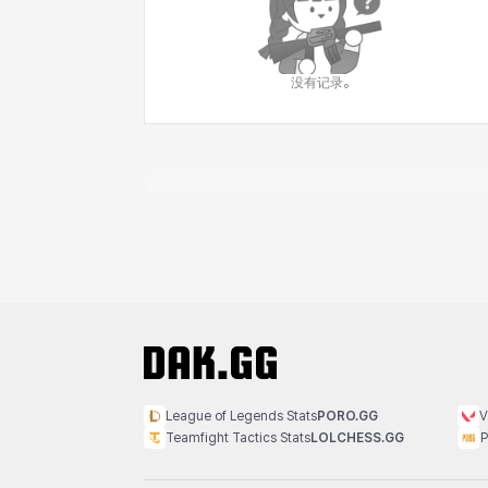
没有记录。
League of Legends Stats
PORO.GG
V
Teamfight Tactics Stats
LOLCHESS.GG
P