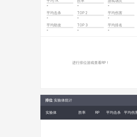
平均TK
胜率
游戏场次
-
-
-
平均击杀
TOP 2
平均伤害
-
-
-
平均助攻
TOP 3
平均排名
-
-
-
进行排位游戏查看RP！
排位
实验体统计
实验体
胜率
RP
平均击杀
平均伤