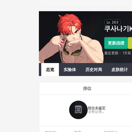
Eternal Return Profile for 쿠사나기Kyo
Lv.
263
쿠사나기K
更新战绩
最近更新：
1天前
总览
实验体
历史对局
皮肤统计
排位
段位未鉴定
没有记录。