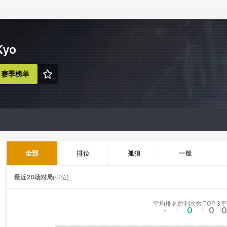
yo
赛季榜单
全部
排位
孤狼
一般
最近20场对局
(
排位
)
平均排名
胜利次数
TOP 3
平
-
0
0
0