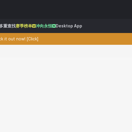
多重查找
赛季榜单
冲向永恒
Desktop App
 it out now! [Click]