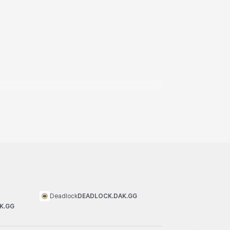
Deadlock
DEADLOCK.DAK.GG
K.GG