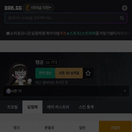
이터널 리턴
순위표
유니온
실험체
통계
아이템
루트
e스포츠/스트리머
즐겨찾기
멀티서치
파티
탬공 이터널 리턴 프로필 정보
탬공
Lv.
173
전적 갱신
시즌 10 성적표
최근 업데이트:
5시간 전
시즌 11
프로필
실험체
매치 히스토리
스킨 통계
랭크
론울프
일반
코발트