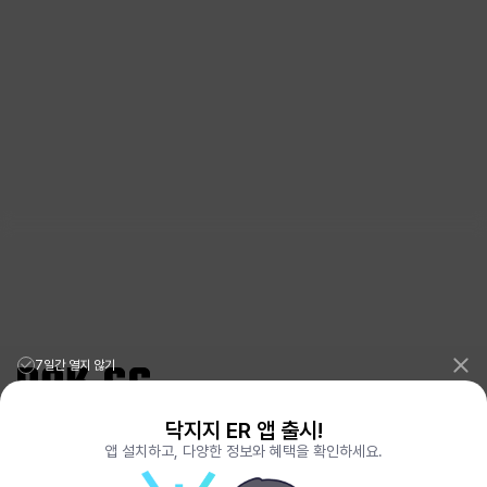
7일간 열지 않기
닥지지 ER 앱 출시!
리그오브레전드 전적검색 포로지지
PORO.GG
앱 설치하고, 다양한 정보와 혜택을 확인하세요.
전략적팀전투 TFT 전적검색 롤체지지
LOLCHESS.GG
메이플스토리 종합통계
MAPLE.GG