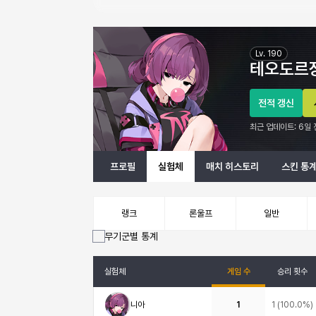
테오도르장인 이터널 리턴 프로필 정보
Lv.
190
테오도르
전적 갱신
최근 업데이트:
6일 
프로필
실험체
매치 히스토리
스킨 통
랭크
론울프
일반
무기군별 통계
실험체
게임 수
승리 횟수
니아
1
1
(
100.0%
)