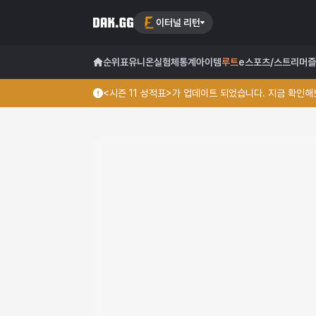
이터널 리턴
순위표
유니온
실험체
통계
아이템
루트
e스포츠/스트리머
즐
<시즌 11 성적표>가 업데이트 되었습니다. 지금 확인해보