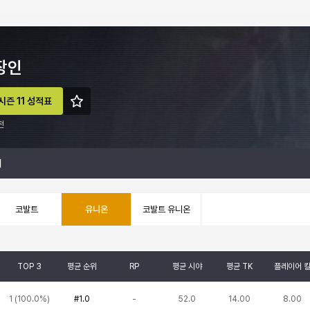
장인
시즌 11 성적표
전
계
코발트
유니온
코발트 유니온
TOP 3
평균 순위
RP
평균 시야
평균 TK
플레이어 
1
(
100.0%
)
#1.0
-
52.0
14.00
8.00