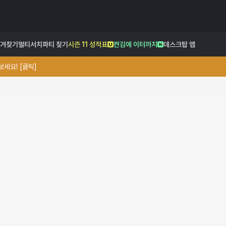
겨찾기
멀티서치
파티 찾기
시즌 11 성적표
켠김에 이터까지
데스크탑 앱
세요! [클릭]