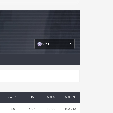
시즌 11
킬
어시스트
딜량
동물 킬
동물 딜량
4.0
15,921
80.00
140,710