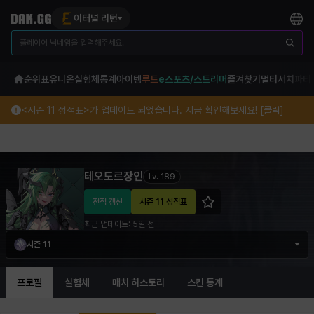
이터널 리턴
순위표
유니온
실험체
통계
아이템
루트
e스포츠/스트리머
즐겨찾기
멀티서치
파티
<시즌 11 성적표>가 업데이트 되었습니다. 지금 확인해보세요! [클릭]
테오도르장인 이터널 리턴 프로필 정보
테오도르장인
Lv.
189
전적 갱신
시즌 11 성적표
최근 업데이트:
5일 전
시즌 11
프로필
실험체
매치 히스토리
스킨 통계