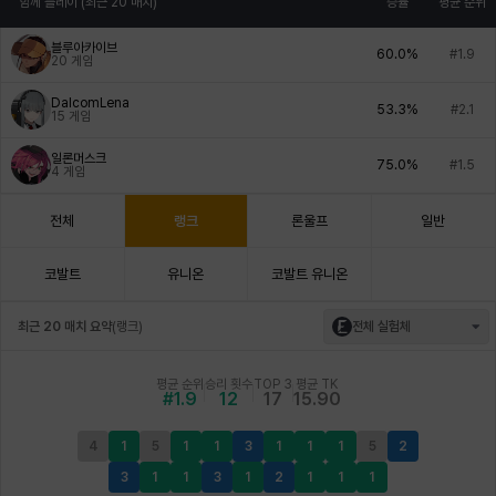
함께 플레이 (최근 20 매치)
승률
평균 순위
블루아카이브
60.0%
#1.9
20
게임
DalcomLena
53.3%
#2.1
15
게임
일론머스크
75.0%
#1.5
4
게임
전체
랭크
론울프
일반
코발트
유니온
코발트 유니온
최근 20 매치 요약
(
랭크
)
전체 실험체
평균 순위
승리 횟수
TOP 3
평균 TK
#1.9
12
17
15.90
4
1
5
1
1
3
1
1
1
5
2
3
1
1
3
1
2
1
1
1