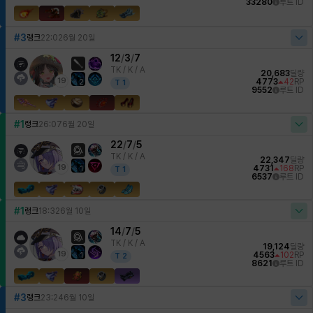
33280
루트 ID
#3
랭크
22:02
6월 20일
12
/
3
/
7
TK /
K / A
20,683
딜량
19
4773
42
RP
2
T
1
9552
루트 ID
#1
랭크
26:07
6월 20일
22
/
7
/
5
TK /
K / A
22,347
딜량
19
4731
168
RP
1
T
1
6537
루트 ID
#1
랭크
18:32
6월 10일
14
/
7
/
5
TK /
K / A
19,124
딜량
19
4563
102
RP
1
T
2
8621
루트 ID
#3
랭크
23:24
6월 10일