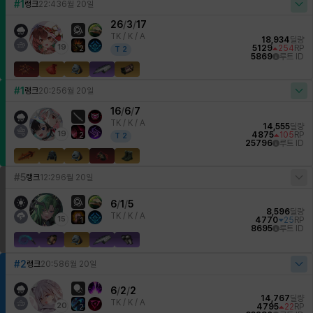
#1
랭크
22:43
6월 20일
26
/
3
/
17
TK /
K / A
18,934
딜량
19
5129
254
RP
2
T
2
5869
루트 ID
#1
랭크
20:25
6월 20일
16
/
6
/
7
TK /
K / A
14,555
딜량
19
4875
105
RP
2
T
2
25796
루트 ID
#5
랭크
12:29
6월 20일
6
/
1
/
5
8,596
딜량
TK /
K / A
15
4770
25
RP
1
8695
루트 ID
#2
랭크
20:58
6월 20일
6
/
2
/
2
14,767
딜량
TK /
K / A
20
4795
22
RP
2