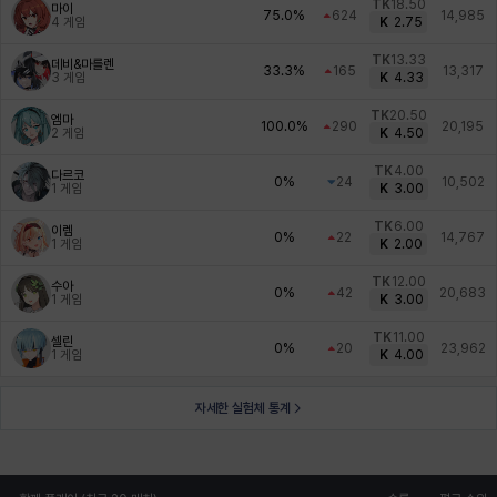
TK
18.50
마이
75.0%
624
14,985
4
게임
K
2.75
TK
13.33
데비&마를렌
33.3%
165
13,317
3
게임
K
4.33
TK
20.50
엠마
100.0%
290
20,195
2
게임
K
4.50
TK
4.00
다르코
0%
24
10,502
1
게임
K
3.00
TK
6.00
이렘
0%
22
14,767
1
게임
K
2.00
TK
12.00
수아
0%
42
20,683
1
게임
K
3.00
TK
11.00
셀린
0%
20
23,962
1
게임
K
4.00
자세한 실험체 통계